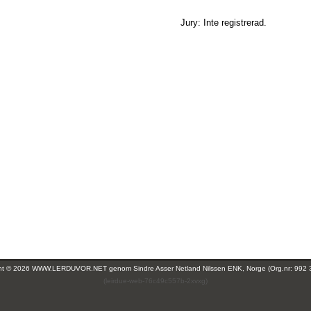
Jury: Inte registrerad.
ght © 2026 WWW.LERDUVOR.NET genom
Sindre Asser Netland Nilssen ENK, Norge (Org.nr: 992 
(leirdue-web-76c49c557b-2xvxg)