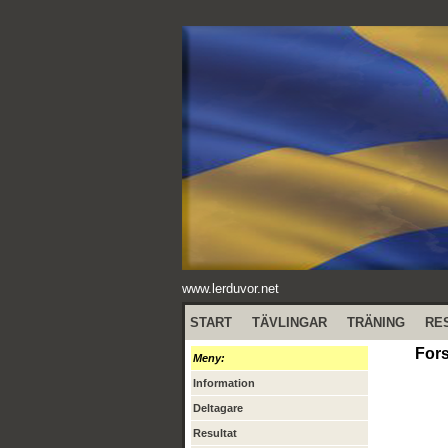
www.lerduvor.net
START
TÄVLINGAR
TRÄNING
RE
Fors
Meny:
Information
Deltagare
Resultat