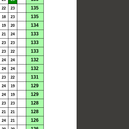
135
22
23
135
18
23
134
19
20
133
21
24
133
23
23
133
23
22
132
24
24
132
24
24
131
23
22
129
24
19
129
24
19
128
23
23
128
21
21
126
24
21
126