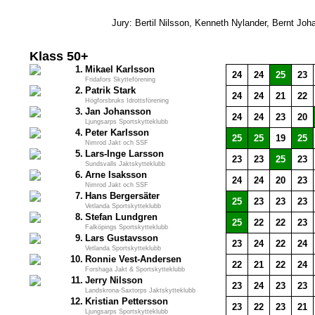
Jury: Bertil Nilsson, Kenneth Nylander, Bernt Jo
Klass 50+
1.
Mikael Karlsson
24
24
25
23
Fridafors Skytteförening
2.
Patrik Stark
24
24
21
22
Högforsbruks Idrottsförening
3.
Jan Johansson
24
24
23
20
Ljungsarps Sportskytteklubb
4.
Peter Karlsson
25
25
19
25
Nimrod Jakt och SSF
5.
Lars-Inge Larsson
23
23
25
23
Sundsvalls Jaktskytteklubb
6.
Arne Isaksson
24
24
20
23
Nimrod Jakt och SSF
7.
Hans Bergersäter
25
23
23
23
Vetlanda Sportskytteklubb
8.
Stefan Lundgren
25
22
22
23
Falköpings Sportskytteklubb
9.
Lars Gustavsson
23
24
22
24
Vetlanda Sportskytteklubb
10.
Ronnie Vest-Andersen
22
21
22
24
Forshaga Jakt & Sportskytteklubb
11.
Jerry Nilsson
23
24
23
23
Landskrona-Saxtorps Jaktskytteklubb
12.
Kristian Pettersson
23
22
23
21
Ljungsarps Sportskytteklubb