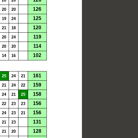
20
20
126
20
20
125
19
24
120
21
18
119
20
24
114
20
20
102
14
16
161
25
24
21
159
21
24
22
158
24
21
25
156
22
23
23
156
24
23
21
131
21
23
128
21
20