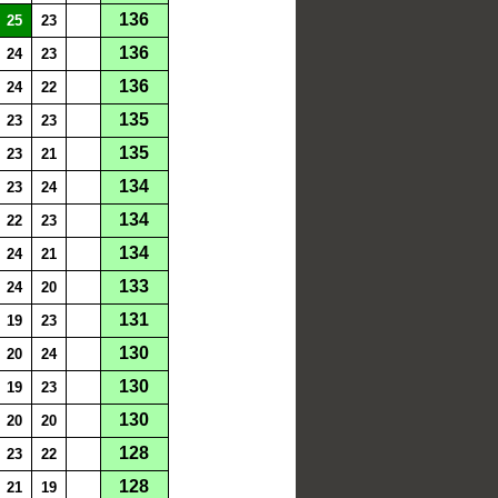
136
25
23
136
24
23
136
24
22
135
23
23
135
23
21
134
23
24
134
22
23
134
24
21
133
24
20
131
19
23
130
20
24
130
19
23
130
20
20
128
23
22
128
21
19