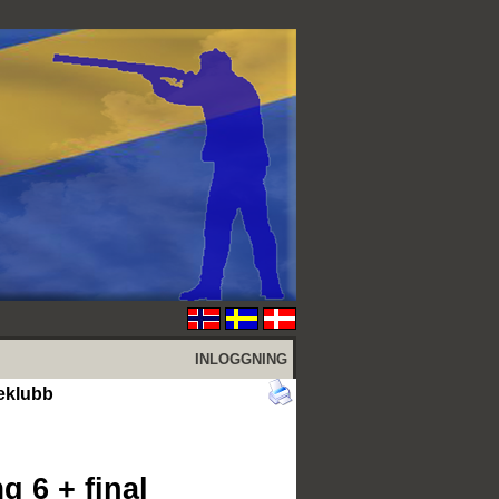
INLOGGNING
teklubb
g 6 + final