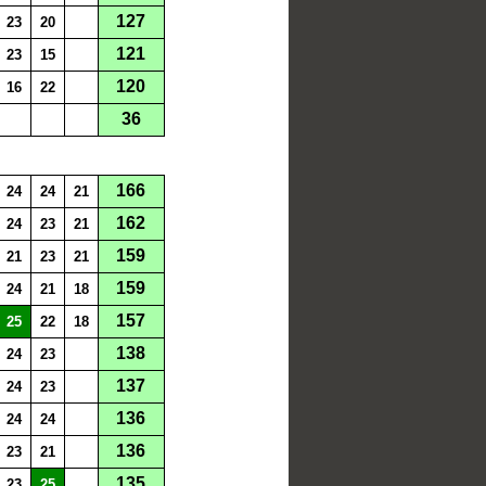
127
23
20
121
23
15
120
16
22
36
166
24
24
21
162
24
23
21
159
21
23
21
159
24
21
18
157
25
22
18
138
24
23
137
24
23
136
24
24
136
23
21
135
23
25