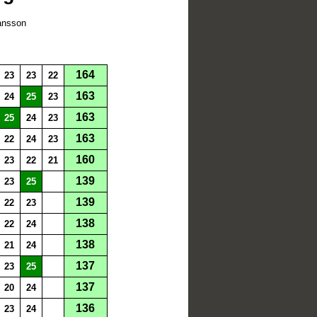
hansson
164
23
23
22
163
24
25
23
163
25
24
23
163
22
24
23
160
23
22
21
139
23
25
139
22
23
138
22
24
138
21
24
137
23
25
137
20
24
136
23
24