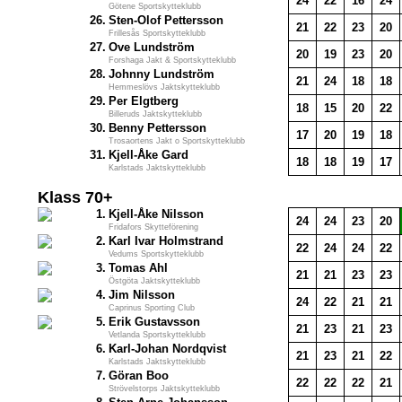
24
22
16
24
Götene Sportskytteklubb
26.
Sten-Olof Pettersson
21
22
23
20
Frillesås Sportskytteklubb
27.
Ove Lundström
20
19
23
20
Forshaga Jakt & Sportskytteklubb
28.
Johnny Lundström
21
24
18
18
Hemmeslövs Jaktskytteklubb
29.
Per Elgtberg
18
15
20
22
Billeruds Jaktskytteklubb
30.
Benny Pettersson
17
20
19
18
Trosaortens Jakt o Sportskytteklubb
31.
Kjell-Åke Gard
18
18
19
17
Karlstads Jaktskytteklubb
Klass 70+
1.
Kjell-Åke Nilsson
24
24
23
20
Fridafors Skytteförening
2.
Karl Ivar Holmstrand
22
24
24
22
Vedums Sportskytteklubb
3.
Tomas Ahl
21
21
23
23
Östgöta Jaktskytteklubb
4.
Jim Nilsson
24
22
21
21
Caprinus Sporting Club
5.
Erik Gustavsson
21
23
21
23
Vetlanda Sportskytteklubb
6.
Karl-Johan Nordqvist
21
23
21
22
Karlstads Jaktskytteklubb
7.
Göran Boo
22
22
22
21
Strövelstorps Jaktskytteklubb