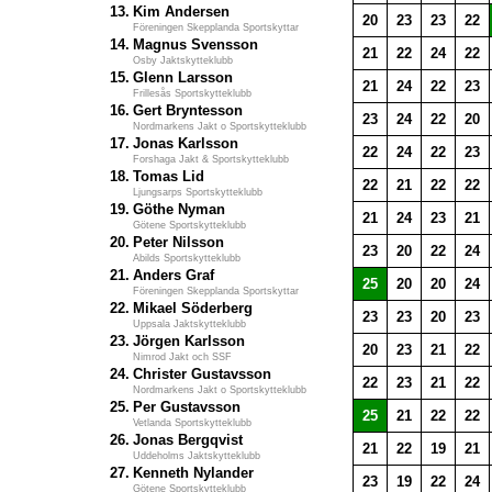
13.
Kim Andersen
20
23
23
22
Föreningen Skepplanda Sportskyttar
14.
Magnus Svensson
21
22
24
22
Osby Jaktskytteklubb
15.
Glenn Larsson
21
24
22
23
Frillesås Sportskytteklubb
16.
Gert Bryntesson
23
24
22
20
Nordmarkens Jakt o Sportskytteklubb
17.
Jonas Karlsson
22
24
22
23
Forshaga Jakt & Sportskytteklubb
18.
Tomas Lid
22
21
22
22
Ljungsarps Sportskytteklubb
19.
Göthe Nyman
21
24
23
21
Götene Sportskytteklubb
20.
Peter Nilsson
23
20
22
24
Abilds Sportskytteklubb
21.
Anders Graf
25
20
20
24
Föreningen Skepplanda Sportskyttar
22.
Mikael Söderberg
23
23
20
23
Uppsala Jaktskytteklubb
23.
Jörgen Karlsson
20
23
21
22
Nimrod Jakt och SSF
24.
Christer Gustavsson
22
23
21
22
Nordmarkens Jakt o Sportskytteklubb
25.
Per Gustavsson
25
21
22
22
Vetlanda Sportskytteklubb
26.
Jonas Bergqvist
21
22
19
21
Uddeholms Jaktskytteklubb
27.
Kenneth Nylander
23
19
22
24
Götene Sportskytteklubb