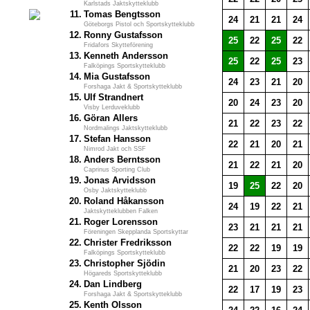
Karlstads Jaktskytteklubb
11.
Tomas Bengtsson
24
21
21
24
Göteborgs Pistol och Sportskytteklubb
12.
Ronny Gustafsson
25
22
25
22
Fridafors Skytteförening
13.
Kenneth Andersson
25
22
25
23
Falköpings Sportskytteklubb
14.
Mia Gustafsson
24
23
21
20
Forshaga Jakt & Sportskytteklubb
15.
Ulf Strandnert
20
24
23
20
Visby Lerduveklubb
16.
Göran Allers
21
22
23
22
Nordmalings Jaktskytteklubb
17.
Stefan Hansson
22
21
20
21
Nimrod Jakt och SSF
18.
Anders Berntsson
21
22
21
20
Caprinus Sporting Club
19.
Jonas Arvidsson
19
25
22
20
Osby Jaktskytteklubb
20.
Roland Håkansson
24
19
22
21
Jaktskytteklubben Falken
21.
Roger Lorensson
23
21
21
21
Föreningen Skepplanda Sportskyttar
22.
Christer Fredriksson
22
22
19
19
Falköpings Sportskytteklubb
23.
Christopher Sjödin
21
20
23
22
Högareds Sportskytteklubb
24.
Dan Lindberg
22
17
19
23
Forshaga Jakt & Sportskytteklubb
25.
Kenth Olsson