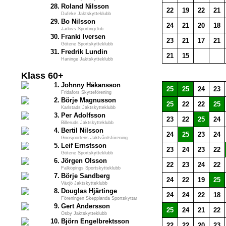
28.
Roland Nilsson
22
19
22
21
Dufeke Jaktskytteklubb
29.
Bo Nilsson
24
21
20
18
Järlövs Sportingclub
30.
Franki Iversen
23
21
17
21
Götene Sportskytteklubb
31.
Fredrik Lundin
21
15
Haninge Jaktskytteklubb
Klass 60+
1.
Johnny Håkansson
25
25
24
23
Fridafors Skytteförening
2.
Börje Magnusson
25
22
22
25
Karlstads Jaktskytteklubb
3.
Per Adolfsson
23
22
25
24
Billeruds Jaktskytteklubb
4.
Bertil Nilsson
24
25
23
24
Gnosjöortens Jaktvårdsförening
5.
Leif Ernstsson
23
24
23
22
Götene Sportskytteklubb
6.
Jörgen Olsson
22
23
24
22
Falköpings Sportskytteklubb
7.
Börje Sandberg
24
22
19
25
Växjö Jaktskytteklubb
8.
Douglas Hjärtinge
24
24
22
18
Föreningen Skepplanda Sportskyttar
9.
Gert Andersson
25
24
21
22
Osby Jaktskytteklubb
10.
Björn Engelbrektsson
22
22
20
23