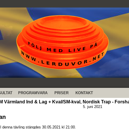
SULTAT
PROGRAMVARA
PRISER
KONTAKT
M Värmland Ind & Lag + Kval/SM-kval, Nordisk Trap - Forsh
5. juni 2021
an
ll denna tävling stängdes 30.05.2021 kl 21:00.