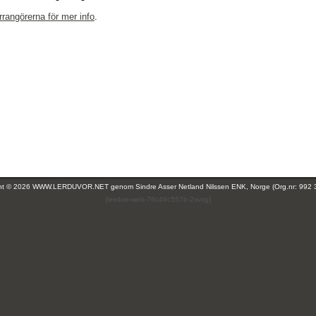
rrangörerna för mer info
.
ght © 2026 WWW.LERDUVOR.NET genom
Sindre Asser Netland Nilssen ENK, Norge (Org.nr: 992 
(leirdue-web-76c49c557b-2xvxg)