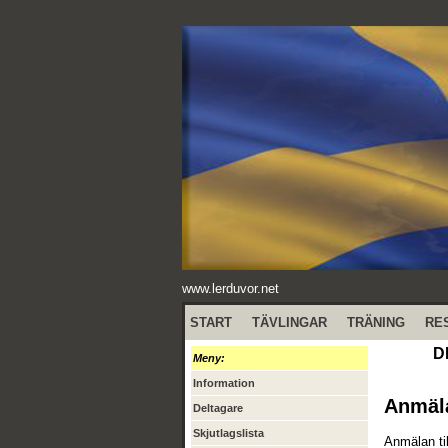
www.lerduvor.net
START
TÄVLINGAR
TRÄNING
RE
D
Meny:
Information
Anmäl
Deltagare
Skjutlagslista
Anmälan ti