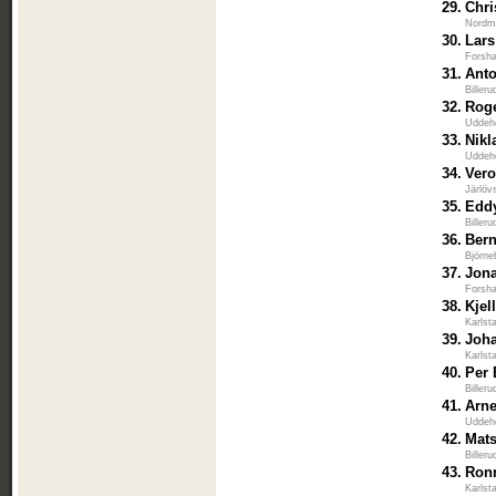
29.
Chri
Nordma
30.
Lars
Forsha
31.
Anto
Biller
32.
Rog
Uddeh
33.
Nikl
Uddeh
34.
Vero
Järlöv
35.
Edd
Biller
36.
Ber
Björne
37.
Jon
Forsha
38.
Kjel
Karlst
39.
Joha
Karlst
40.
Per 
Biller
41.
Arn
Uddeh
42.
Mat
Biller
43.
Ron
Karlst