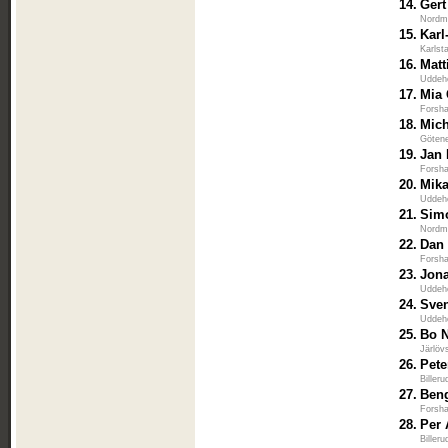
14.
Gert
Nordma
15.
Karl
Karlst
16.
Matt
Uddeh
17.
Mia 
Forsha
18.
Mich
Götene
19.
Jan 
Forsha
20.
Mik
Uddeh
21.
Sim
Nordma
22.
Dan
Forsha
23.
Jona
Uddeh
24.
Sve
Uddeh
25.
Bo N
Järlöv
26.
Pete
Biller
27.
Ben
Forsha
28.
Per 
Biller