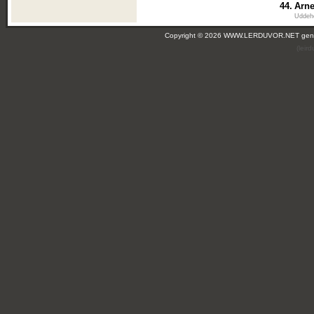
44.
Arn
Uddeh
Copyright © 2026 WWW.LERDUVOR.NET ge
(leir