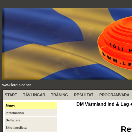
www.lerduvor.net
START
TÄVLINGAR
TRÄNING
RESULTAT
PROGRAMVARA
DM Värmland Ind & Lag +
Meny:
Information
Deltagare
Re
Skjutlagslista