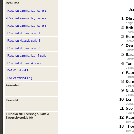
Resultat
Ju
- Resultat sammanlagt serie 1
- Resultat sammanlagt serie 2
1.
Ole 
Norge
- Resultat sammanlagt serie 3
2.
Erik
Uddeh
- Resultat klassvis serie 1
3.
Hen
- Resultat klassvis serie 2
Järlöv
4.
Ove
- Resultat klassvis serie 3
Forsha
5.
Bast
- Resultat sammanlagt 4 serier
Forsha
- Resultat klassvis 4 serier
6.
Tom
Uddeh
- DM Värmland Ind.
7.
Patr
Forsha
- DM Värmland Lag
8.
Kenn
Anmälan
Götene
9.
Nicl
Uddeh
10.
Leif
Kontakt
Gullsp
11.
Sven
Nordma
Tillbaka till Forshaga Jakt &
12.
Patr
Sportskytteklubb
Biller
13.
Tho
Biller