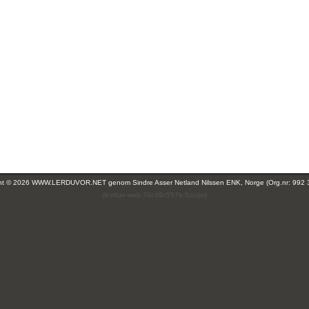
ght © 2026 WWW.LERDUVOR.NET genom
Sindre Asser Netland Nilssen ENK, Norge (Org.nr: 992 
(leirdue-web-76c49c557b-5zcqw)