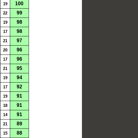
100
19
99
22
98
19
98
17
97
21
96
20
96
17
95
21
94
19
92
17
91
19
91
18
91
14
89
21
88
15