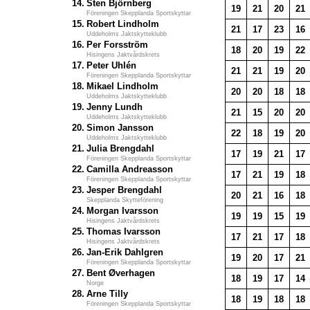
14.
Sten Björnberg
19
21
20
21
Föreningen Skepplanda Sportskyttar
15.
Robert Lindholm
21
17
23
16
Uddeholms Jaktskytteklubb
16.
Per Forsström
18
20
19
22
Hisingens Jaktvårdskrets
17.
Peter Uhlén
21
21
19
20
Föreningen Skepplanda Sportskyttar
18.
Mikael Lindholm
20
20
18
18
Uddeholms Jaktskytteklubb
19.
Jenny Lundh
21
15
20
20
Uddeholms Jaktskytteklubb
20.
Simon Jansson
22
18
19
20
Uddeholms Jaktskytteklubb
21.
Julia Brengdahl
17
19
21
17
Föreningen Skepplanda Sportskyttar
22.
Camilla Andreasson
17
21
19
18
Föreningen Skepplanda Sportskyttar
23.
Jesper Brengdahl
20
21
16
18
Skepplanda Skytteförening
24.
Morgan Ivarsson
19
19
15
19
Hisingens Jaktvårdskrets
25.
Thomas Ivarsson
17
21
17
18
Hisingens Jaktvårdskrets
26.
Jan-Erik Dahlgren
19
20
17
21
Föreningen Skepplanda Sportskyttar
27.
Bent Øverhagen
18
19
17
14
Norge
28.
Arne Tilly
18
19
18
18
Föreningen Skepplanda Sportskyttar