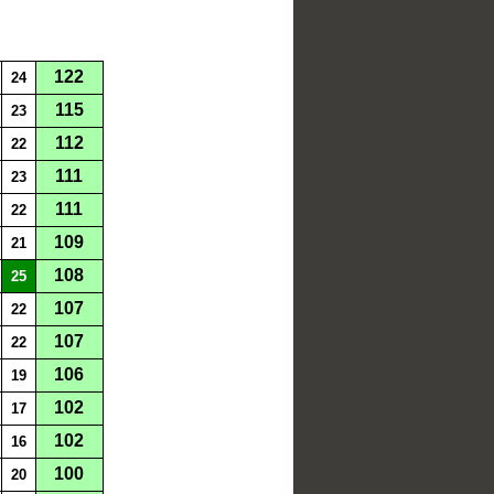
122
24
115
23
112
22
111
23
111
22
109
21
108
25
107
22
107
22
106
19
102
17
102
16
100
20