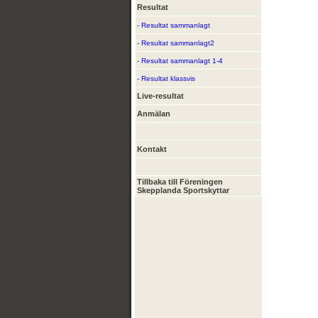
Resultat
- Resultat sammanlagt
- Resultat sammanlagt2
- Resultat sammanlagt 1-4
- Resultat klassvis
Live-resultat
Anmälan
Kontakt
Tillbaka till Föreningen
Skepplanda Sportskyttar