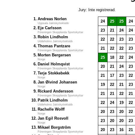
Jury: Inte registrerad.
1.
Andreas Norlen
24
25
25
24
Uppsala Jaktskytteklubb
2.
Eje Carlsson
23
21
24
24
Föreningen Skepplanda Sportskyttar
3.
Robin Lindholm
22
22
23
23
Uddeholms Jaktskytteklubb
4.
Thomas Pantzare
21
22
22
23
Föreningen Skepplanda Sportskyttar
5.
Morten Bergersen
25
18
22
24
Norge
6.
Daniel Holmqvist
20
21
24
23
Föreningen Skepplanda Sportskyttar
7.
Terje Stokkebekk
21
17
23
22
Norge
8.
Jan Øivind Johansen
19
22
21
23
Norge
9.
Rickard Andersson
21
21
22
21
Föreningen Skepplanda Sportskyttar
10.
Patrik Lindholm
22
24
19
22
Uddeholms Jaktskytteklubb
11.
Rachelle Wolff
20
23
20
22
Norge
12.
Jan Egil Rosvoll
23
20
20
23
Norge
13.
Mikael Borgström
20
23
16
21
Föreningen Skepplanda Sportskyttar