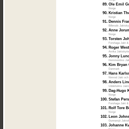
89.
Ole Emil G
Norge
90.
Kristian T
Norge
91.
Dennis Fra
Billeruds Jaktsk
92.
Anne Jorun
Norge
93.
Torsten Jo
Forshaga Jakt &
94.
Roger Wes
Arvika Jaktskytt
95.
Jonny Lun
Hemmeslövs Jak
96.
Kim Bryan 
Danmark
97.
Hans Karls
Nimrod Jakt oc
98.
Anders Lin
Uddeholms Jakts
99.
Dag-Hugo K
Norge
100.
Stefan Per
Forshaga Jakt &
101.
Rolf Tore B
Norge
102.
Leon John
Gunnarsjö Jakts
103.
Johanne K