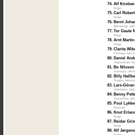
74.
Alf Kristian
Norge
75.
Carl Rober
Norge
76.
Bernt Joha
Björneborgs Jakt
77.
Tor Gaute 
Norge
78.
Arnt Martin
Norge
79.
Clarita Wib
Forshaga Jakt &
80.
Daniel And
Högforsbruks Idr
81.
Bo Nilsson
Gunnarsjö Jakts
82.
Billy Hallb
Östgöta Jaktsky
83.
Lars-Göran
Uddeholms Jakts
84.
Benny Pett
Trosaortens Jakt
85.
Poul Lykk
Danmark
86.
Knut Erlan
Norge
87.
Reidar Gri
Norge
88.
Alf Jørgen
Norge