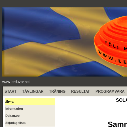
www.lerduvor.net
START
TÄVLINGAR
TRÄNING
RESULTAT
PROGRAMVARA
SOLA
Meny:
Information
Deltagare
Samma
Skjutlagslista