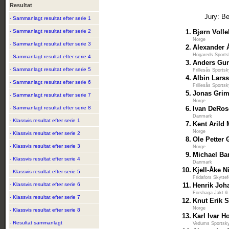
Resultat
Jury: B
- Sammanlagt resultat efter serie 1
- Sammanlagt resultat efter serie 2
1.
Bjørn Voll
Norge
- Sammanlagt resultat efter serie 3
2.
Alexander 
Högareds Sports
- Sammanlagt resultat efter serie 4
3.
Anders Gu
- Sammanlagt resultat efter serie 5
Frillesås Sports
4.
Albin Lars
- Sammanlagt resultat efter serie 6
Frillesås Sports
5.
Jonas Grim
- Sammanlagt resultat efter serie 7
Norge
- Sammanlagt resultat efter serie 8
6.
Ivan DeRo
Danmark
- Klassvis resultat efter serie 1
7.
Kent Arild 
Norge
- Klassvis resultat efter serie 2
8.
Ole Petter
- Klassvis resultat efter serie 3
Norge
9.
Michael Ba
- Klassvis resultat efter serie 4
Danmark
10.
Kjell-Åke N
- Klassvis resultat efter serie 5
Fridafors Skytte
- Klassvis resultat efter serie 6
11.
Henrik Joh
Forshaga Jakt &
- Klassvis resultat efter serie 7
12.
Knut Erik 
Norge
- Klassvis resultat efter serie 8
13.
Karl Ivar H
- Resultat sammanlagt
Vedums Sportsky