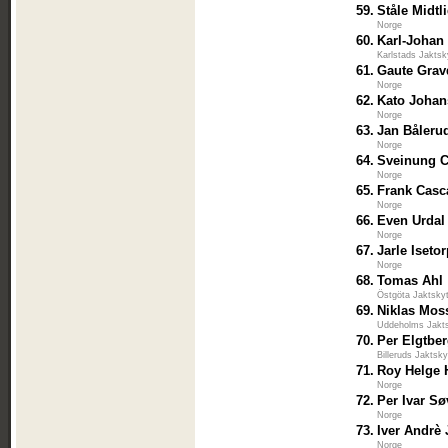
59.
Ståle Midtl
Norge
60.
Karl-Johan
Karlstads Jaktsk
61.
Gaute Grav
Norge
62.
Kato Joha
Norge
63.
Jan Båleru
Norge
64.
Sveinung C
Norge
65.
Frank Cas
Norge
66.
Even Urdal
Norge
67.
Jarle Iseto
Norge
68.
Tomas Ahl
Östgöta Jaktsky
69.
Niklas Mos
Uddeholms Jakts
70.
Per Elgtbe
Billeruds Jaktsk
71.
Roy Helge
Norge
72.
Per Ivar Sø
Norge
73.
Iver Andrè
Norge