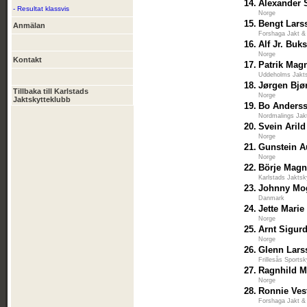
14.
Alexander 
- Resultat klassvis
Norge
15.
Bengt Lars
Anmälan
Forshaga Jakt &
16.
Alf Jr. Buk
Norge
Kontakt
17.
Patrik Magn
Uddeholms Jakts
18.
Jørgen Bjø
Tillbaka till Karlstads
Norge
Jaktskytteklubb
19.
Bo Anders
Nordmalings Jak
20.
Svein Arild
Norge
21.
Gunstein A
Norge
22.
Börje Mag
Karlstads Jaktsk
23.
Johnny Mo
Danmark
24.
Jette Mari
Norge
25.
Arnt Sigur
Norge
26.
Glenn Lars
Frillesås Sports
27.
Ragnhild M
Norge
28.
Ronnie Ves
Forshaga Jakt &