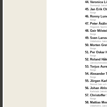
44.
Veronica L
Gunnarsjö Jakts
45.
Jan Erik C
Norge
46.
Ronny Lun
Norge
47.
Peter Åsälv
Högareds Sports
48.
Geir Milst
Norge
49.
Sven Lars
Uddeholms Jakts
50.
Morten Gref
Norge
51.
Per Oskar H
Norge
52.
Roland Hå
Jaktskytteklubb
53.
Torjus Aur
Norge
54.
Alexander
Norge
55.
Jörgen Kar
Nimrod Jakt oc
56.
Johan Ahls
Karlstads Jaktsk
57.
Christoffer
Norge
58.
Mattias Mo
Uddeholms Jakts