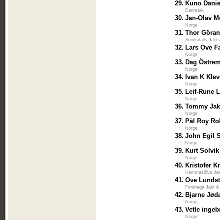
29.
Kuno Danie
Danmark
30.
Jan-Olav 
Norge
31.
Thor Göra
Sundsvalls Jakts
32.
Lars Ove F
Norge
33.
Dag Östre
Norge
34.
Ivan K Kle
Norge
35.
Leif-Rune 
Norge
36.
Tommy Jak
Norge
37.
Pål Roy Ro
Norge
38.
John Egil 
Norge
39.
Kurt Solvik
Norge
40.
Kristofer K
Hemmeslövs Jak
41.
Ove Lunds
Forshaga Jakt &
42.
Bjarne Jød
Norge
43.
Vetle inge
Norge