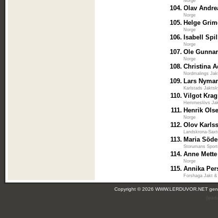
Norge
104.
Olav Andre
Norge
105.
Helge Grim
Norge
106.
Isabell Spi
Norge
107.
Ole Gunna
Norge
108.
Christina 
Nordmalings Jak
109.
Lars Nyma
Karlstads Jaktsk
110.
Vilgot Krag
Hemmeslövs Jak
111.
Henrik Ols
Norge
112.
Olov Karls
Landskrona-Saxt
113.
Maria Söde
Storumans Sport
114.
Anne Mette
Norge
115.
Annika Per
Forshaga Jakt &
Copyright © 2026 WWW.LERDUVOR.NET ge
(leir