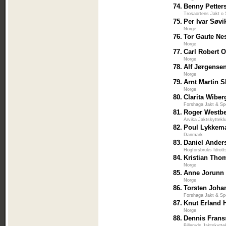
74.
Benny Petter
Trosaortens Jakt o 
75.
Per Ivar Søvi
Norge
76.
Tor Gaute Ne
Norge
77.
Carl Robert 
Norge
78.
Alf Jørgense
Norge
79.
Arnt Martin S
Norge
80.
Clarita Wiber
Forshaga Jakt & Sp
81.
Roger Westb
Arvika Jaktskyttekl
82.
Poul Lykkem
Danmark
83.
Daniel Ander
Högforsbruks Idrott
84.
Kristian Tho
Norge
85.
Anne Jorunn
Norge
86.
Torsten Joh
Forshaga Jakt & Sp
87.
Knut Erland 
Norge
88.
Dennis Fran
Billeruds Jaktskytte