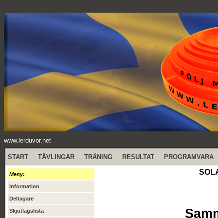
www.lerduvor.net
START
TÄVLINGAR
TRÄNING
RESULTAT
PROGRAMVARA
SOLA
Meny:
Information
Deltagare
Samma
Skjutlagslista