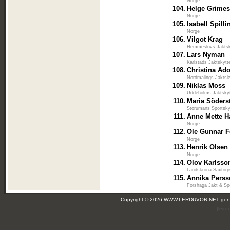
Norge
104.
Helge Grimes
Norge
105.
Isabell Spill
Norge
106.
Vilgot Krag
Hemmeslövs Jaktsk
107.
Lars Nyman
Karlstads Jaktskytt
108.
Christina Ad
Nordmalings Jaktsk
109.
Niklas Moss
Uddeholms Jaktsky
110.
Maria Söders
Storumans Sportsky
111.
Anne Mette 
Norge
112.
Ole Gunnar 
Norge
113.
Henrik Olsen
Norge
114.
Olov Karlsso
Landskrona-Saxtorp
115.
Annika Pers
Forshaga Jakt & Sp
Copyright © 2026 WWW.LERDUVOR.NET ge
(leir