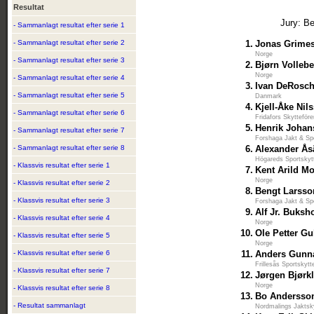
Resultat
Jury: B
- Sammanlagt resultat efter serie 1
- Sammanlagt resultat efter serie 2
1.
Jonas Grime
Norge
- Sammanlagt resultat efter serie 3
2.
Bjørn Volleb
Norge
- Sammanlagt resultat efter serie 4
3.
Ivan DeRosc
- Sammanlagt resultat efter serie 5
Danmark
4.
Kjell-Åke Nil
- Sammanlagt resultat efter serie 6
Fridafors Skytteföre
5.
Henrik Joha
- Sammanlagt resultat efter serie 7
Forshaga Jakt & Sp
- Sammanlagt resultat efter serie 8
6.
Alexander Ås
Högareds Sportskyt
- Klassvis resultat efter serie 1
7.
Kent Arild Mo
Norge
- Klassvis resultat efter serie 2
8.
Bengt Larsso
- Klassvis resultat efter serie 3
Forshaga Jakt & Sp
9.
Alf Jr. Buksho
- Klassvis resultat efter serie 4
Norge
10.
Ole Petter G
- Klassvis resultat efter serie 5
Norge
- Klassvis resultat efter serie 6
11.
Anders Gunn
Frillesås Sportskytt
- Klassvis resultat efter serie 7
12.
Jørgen Bjørk
Norge
- Klassvis resultat efter serie 8
13.
Bo Andersso
- Resultat sammanlagt
Nordmalings Jaktsk