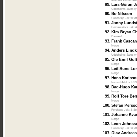
89.
Lars-Göran 
Uddeholms Jaktsky
90.
Bo Nilsson
Gunnarsjö Jaktskyt
91.
Jonny Lunds
Hemmeslövs Jaktsk
92.
Kim Bryan Ch
Danmark
93.
Frank Casca
Norge
94.
Anders Lindk
Uddeholms Jaktsky
95.
Ole Emil Gul
Norge
96.
Leif-Rune Lo
Norge
97.
Hans Karlsso
Nimrod Jakt och S
98.
Dag-Hugo Ka
Norge
99.
Rolf Tore Ber
Norge
100.
Stefan Perss
Forshaga Jakt & Sp
101.
Johanne Kva
Norge
102.
Leon Johnss
Gunnarsjö Jaktskyt
103.
Olav Andreas