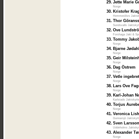
29.
Jette Marie 
Norge
30.
Kristofer Kra
Hemmeslövs Jaktsk
31.
Thor Görans
Sundsvalls Jaktskyt
32.
Ove Lundstr
Forshaga Jakt & Sp
33.
Tommy Jako
Norge
34.
Bjarne Jødah
Norge
35.
Geir Milstei
Norge
36.
Dag Östrem
Norge
37.
Vetle ingebr
Norge
38.
Lars Ove Fag
Norge
39.
Karl-Johan N
Karlstads Jaktskytt
40.
Torjus Aureb
Norge
41.
Veronica Lis
Gunnarsjö Jaktskyt
42.
Sven Larsso
Uddeholms Jaktsky
43.
Alexander T
Norge