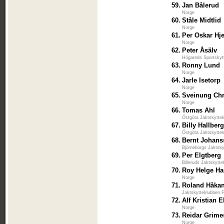
59.
Jan Bålerud
Norge
60.
Ståle Midtlid
Norge
61.
Per Oskar Hje
Norge
62.
Peter Åsälv
Högareds Sportskyt
63.
Ronny Lund
Norge
64.
Jarle Isetorp
Norge
65.
Sveinung Chr
Norge
66.
Tomas Ahl
Östgöta Jaktskytte
67.
Billy Hallber
Östgöta Jaktskytte
68.
Bernt Johan
Björneborgs Jaktsky
69.
Per Elgtberg
Billeruds Jaktskytte
70.
Roy Helge H
Norge
71.
Roland Håka
Jaktskytteklubben 
72.
Alf Kristian E
Norge
73.
Reidar Grime
Norge