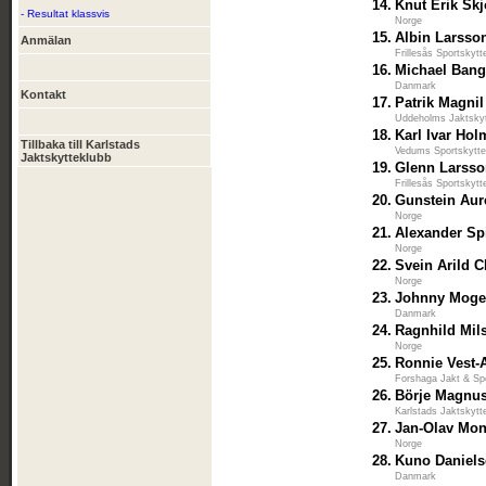
14.
Knut Erik Sk
- Resultat klassvis
Norge
15.
Albin Larsso
Anmälan
Frillesås Sportskytt
16.
Michael Bang
Danmark
Kontakt
17.
Patrik Magnil
Uddeholms Jaktsky
18.
Karl Ivar Hol
Tillbaka till Karlstads
Vedums Sportskytte
Jaktskytteklubb
19.
Glenn Larss
Frillesås Sportskytt
20.
Gunstein Aur
Norge
21.
Alexander Sp
Norge
22.
Svein Arild C
Norge
23.
Johnny Mog
Danmark
24.
Ragnhild Mil
Norge
25.
Ronnie Vest-
Forshaga Jakt & Sp
26.
Börje Magnu
Karlstads Jaktskytt
27.
Jan-Olav Mo
Norge
28.
Kuno Daniel
Danmark