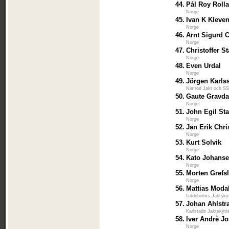
44.
Pål Roy Roll
Norge
45.
Ivan K Kleve
Norge
46.
Arnt Sigurd 
Norge
47.
Christoffer S
Norge
48.
Even Urdal
Norge
49.
Jörgen Karls
Nimrod Jakt och S
50.
Gaute Gravda
Norge
51.
John Egil St
Norge
52.
Jan Erik Chr
Norge
53.
Kurt Solvik
Norge
54.
Kato Johans
Norge
55.
Morten Grefsl
Norge
56.
Mattias Moda
Uddeholms Jaktsky
57.
Johan Ahlstr
Karlstads Jaktskytt
58.
Iver Andrè Jo
Norge