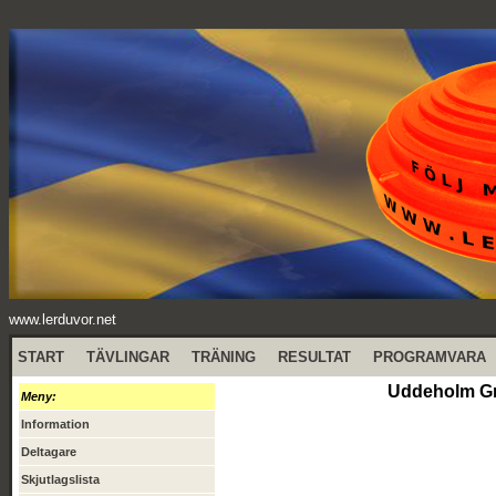
www.lerduvor.net
START
TÄVLINGAR
TRÄNING
RESULTAT
PROGRAMVARA
Uddeholm Gr
Meny:
Information
Deltagare
Skjutlagslista