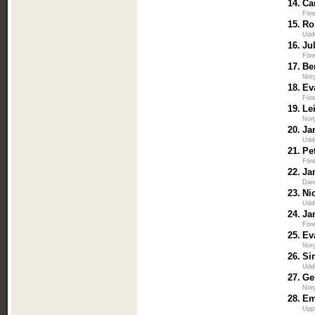
14.
Ca
För
15.
Ro
Udd
16.
Ju
För
17.
Be
Nor
18.
Ev
För
19.
Le
Nor
20.
Ja
Udd
21.
Pe
För
22.
Ja
Dan
23.
Ni
Udd
24.
Ja
För
25.
Ev
Nor
26.
Si
Udd
27.
Ge
Nor
28.
Em
Upp