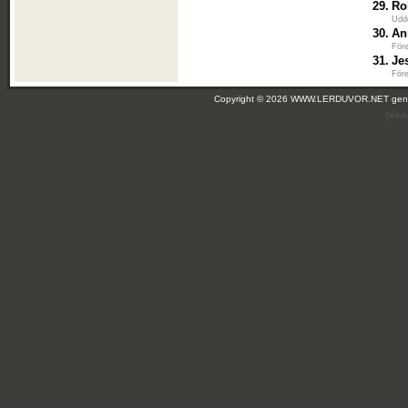
29.
Ro
Udd
30.
An
För
31.
Je
För
Copyright © 2026 WWW.LERDUVOR.NET ge
(leir