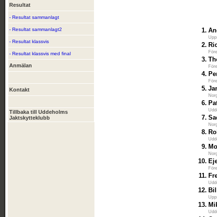
Resultat
- Resultat sammanlagt
- Resultat sammanlagt2
1.
An
Upp
- Resultat klassvis
2.
Ri
För
- Resultat klassvis med final
3.
Th
Anmälan
För
4.
Pe
För
5.
Ja
Kontakt
Nor
6.
Pa
Udd
Tillbaka till Uddeholms
7.
Sa
Jaktskytteklubb
Nor
8.
Ro
Udd
9.
Mo
Nor
10.
Ej
För
11.
Fr
Udd
12.
Bi
Upp
13.
Mi
Udd