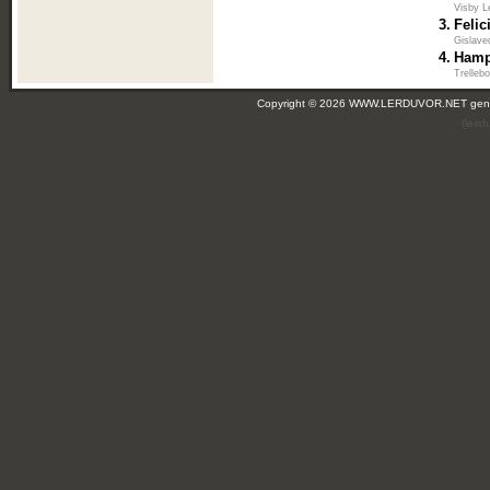
Visby L
3.
Felic
Gislave
4.
Hamp
Trelleb
Copyright © 2026 WWW.LERDUVOR.NET ge
(leir