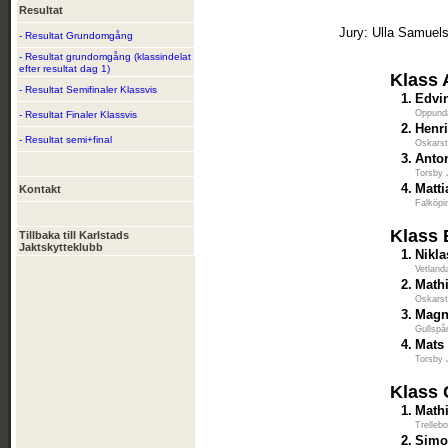
Resultat
Jury: Ulla Samuels
- Resultat Grundomgång
- Resultat grundomgång (klassindelat
efter resultat dag 1)
Klass 
- Resultat Semifinaler Klassvis
1.
Edvi
Oppunda
- Resultat Finaler Klassvis
2.
Henr
- Resultat semi+final
Oskarst
3.
Anto
Torsby 
4.
Matt
Kontakt
Falköpi
Klass 
Tillbaka till Karlstads
Jaktskytteklubb
1.
Nikla
Vetland
2.
Math
Oskarst
3.
Magn
Gullspå
4.
Mats
Torsby 
Klass 
1.
Mathi
Trelleb
2.
Simo