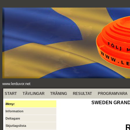
www.lerduvor.net
START
TÄVLINGAR
TRÄNING
RESULTAT
PROGRAMVARA
SWEDEN GRAND PR
Meny:
Information
Deltagare
R
Skjutlagslista