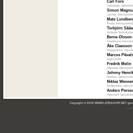
Carl Fors
Lidköpings Jaktskytt
Simon Magnu
Liatorps Jaktskyttek
Mats Lundber
Åtvids Jaktskytteklu
Torbjörn Sää
Vetlanda Sportskytte
Berne Olsson
Landskrona-Saxtorps
Åke Claesson
Gnosjöortens Jaktvå
Marcus Påval
Ingen klubb
Fredrik Melin
Oppunda Jaktskytte
Johnny Henri
Storfors Jaktskyttek
Niklas Wenne
Åmålsortens Jaktvår
Anders Perss
Hammarö Jaktvårds
Copyright © 2026 WWW.LERDUVOR.NET ge
(leir