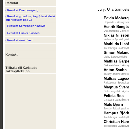
Resultat
Jury: Ulla Samuels
- Resultat Grundomgång
- Resultat grundomgång (klassindelat
Edvin Moberg
efter resultat dag 1)
Oppunda Jaktskytte
- Resultat Semifinaler Klassvis
Henrik Bengt
Oskarströms Jaktsky
- Resultat Finaler Klassvis
Niklas Nilsso
Vetlanda Sportskytte
- Resultat semi+final
Mathilda Lish
Trelleborgs Jaktskyt
Simon Meland
Kontakt
Visby Lerduveklubb
Mathias Garp
Oskarströms Jaktsky
Tillbaka till Karlstads
Anton Svahn
Jaktskytteklubb
Torsby Jaktskyttekl
Mattias Lage
Falköpings Sportskyt
Magnus Sven
Gullspång Jaktskytt
Felicia Ros
Gislaved Jaktvårdsfö
Mats Björn
Torsby Jaktskyttekl
Hampus Björk
Trelleborgs Jaktskyt
Christian Han
Trelleborgs Jaktskyt