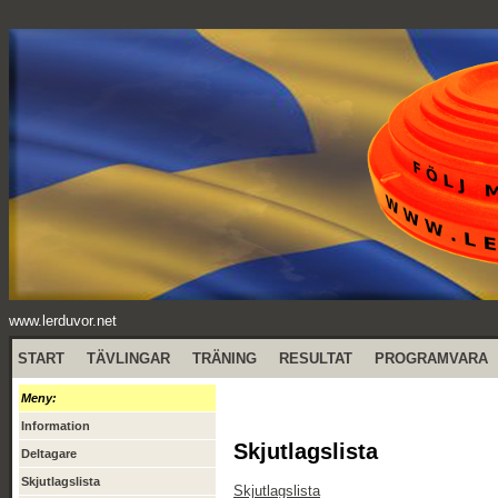
www.lerduvor.net
START
TÄVLINGAR
TRÄNING
RESULTAT
PROGRAMVARA
Meny:
Information
Skjutlagslista
Deltagare
Skjutlagslista
Skjutlagslista