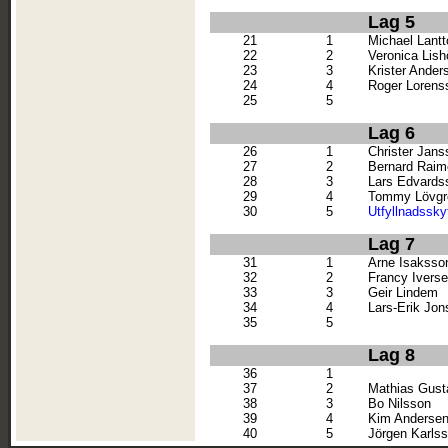
Lag 5
21
1
Michael Lantt
22
2
Veronica Lish
23
3
Krister Ander
24
4
Roger Lorens
25
5
Lag 6
26
1
Christer Jans
27
2
Bernard Rai
28
3
Lars Edvards
29
4
Tommy Lövgr
30
5
Utfyllnadssky
Lag 7
31
1
Arne Isaksso
32
2
Francy Ivers
33
3
Geir Lindem
34
4
Lars-Erik Jo
35
5
Lag 8
36
1
37
2
Mathias Gust
38
3
Bo Nilsson
39
4
Kim Anderse
40
5
Jörgen Karls