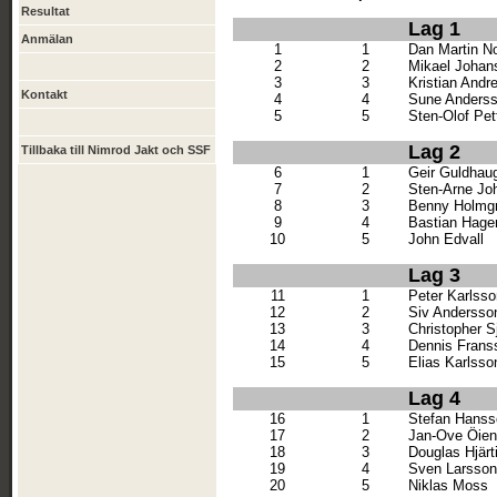
Resultat
Lag 1
Anmälan
1
1
Dan Martin N
2
2
Mikael Johan
3
3
Kristian Andr
Kontakt
4
4
Sune Anders
5
5
Sten-Olof Pet
Lag 2
Tillbaka till Nimrod Jakt och SSF
6
1
Geir Guldhau
7
2
Sten-Arne Jo
8
3
Benny Holmg
9
4
Bastian Hage
10
5
John Edvall
Lag 3
11
1
Peter Karlsso
12
2
Siv Andersso
13
3
Christopher S
14
4
Dennis Frans
15
5
Elias Karlsso
Lag 4
16
1
Stefan Hanss
17
2
Jan-Ove Öien
18
3
Douglas Hjärt
19
4
Sven Larsson
20
5
Niklas Moss