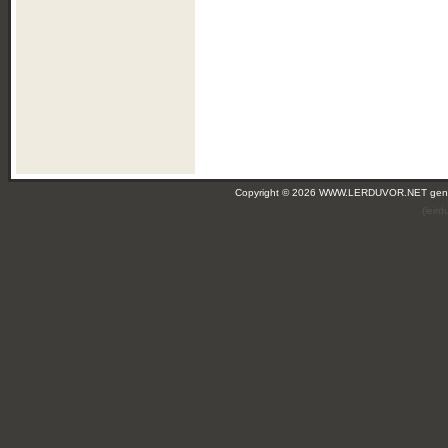
Copyright © 2026 WWW.LERDUVOR.NET ge
(leir