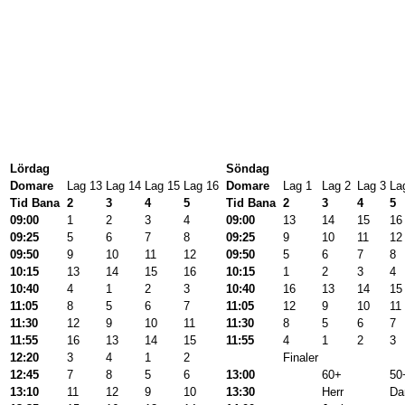
Lördag
Söndag
Domare
Lag 13
Lag 14
Lag 15
Lag 16
Domare
Lag 1
Lag 2
Lag 3
La
Tid Bana
2
3
4
5
Tid Bana
2
3
4
5
09:00
1
2
3
4
09:00
13
14
15
16
09:25
5
6
7
8
09:25
9
10
11
12
09:50
9
10
11
12
09:50
5
6
7
8
10:15
13
14
15
16
10:15
1
2
3
4
10:40
4
1
2
3
10:40
16
13
14
15
11:05
8
5
6
7
11:05
12
9
10
11
11:30
12
9
10
11
11:30
8
5
6
7
11:55
16
13
14
15
11:55
4
1
2
3
12:20
3
4
1
2
Finaler
12:45
7
8
5
6
13:00
60+
50
13:10
11
12
9
10
13:30
Herr
D