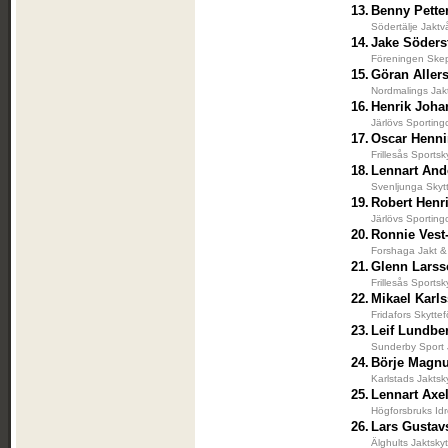
13.
Benny Pette
Södertälje Jaktv
14.
Jake Söder
Föreningen Skep
15.
Göran Aller
Nordmalings Jak
16.
Henrik Joh
Järlövs Sporting
17.
Oscar Henn
Frillesås Sportsk
18.
Lennart And
Svenljunga Skyt
19.
Robert Henr
Järlövs Sporting
20.
Ronnie Vest
Forshaga Jakt &
21.
Glenn Lars
Frillesås Sportsk
22.
Mikael Karl
Fridafors Skytte
23.
Leif Lundbe
Sunderby Sport 
24.
Börje Magn
Karlstads Jaktsk
25.
Lennart Axe
Högforsbruks Idr
26.
Lars Gustav
Älghults Jaktsky