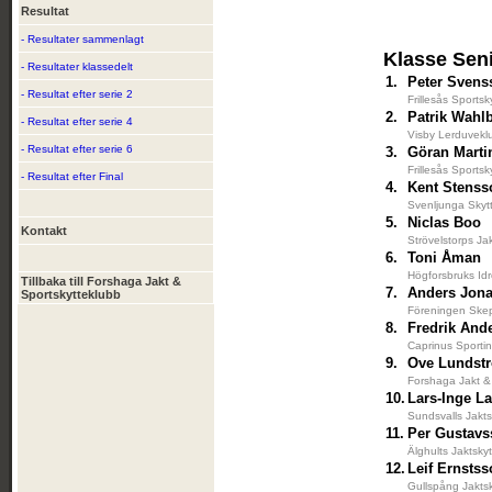
Resultat
- Resultater sammenlagt
Klasse Sen
- Resultater klassedelt
1.
Peter Svens
- Resultat efter serie 2
Frillesås Sportsk
2.
Patrik Wahl
- Resultat efter serie 4
Visby Lerduvekl
- Resultat efter serie 6
3.
Göran Marti
Frillesås Sportsk
- Resultat efter Final
4.
Kent Stenss
Svenljunga Skyt
5.
Niclas Boo
Kontakt
Strövelstorps Ja
6.
Toni Åman
Högforsbruks Idr
Tillbaka till Forshaga Jakt &
7.
Anders Jon
Sportskytteklubb
Föreningen Skep
8.
Fredrik And
Caprinus Sporti
9.
Ove Lundst
Forshaga Jakt &
10.
Lars-Inge L
Sundsvalls Jakts
11.
Per Gustav
Älghults Jaktsky
12.
Leif Ernsts
Gullspång Jakts