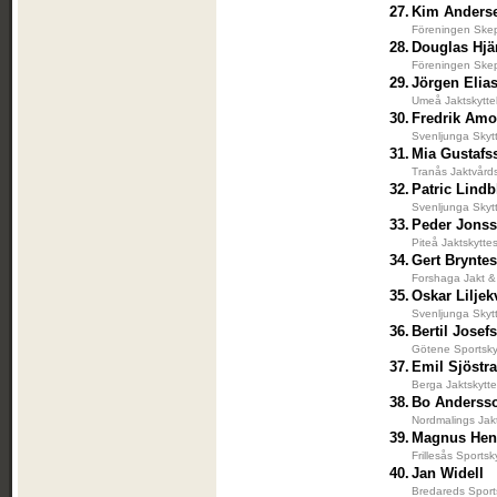
27.
Kim Anders
Föreningen Skep
28.
Douglas Hjä
Föreningen Skep
29.
Jörgen Elia
Umeå Jaktskytte
30.
Fredrik Amo
Svenljunga Skyt
31.
Mia Gustafs
Tranås Jaktvård
32.
Patric Lindb
Svenljunga Skyt
33.
Peder Jons
Piteå Jaktskytte
34.
Gert Brynte
Forshaga Jakt &
35.
Oskar Liljek
Svenljunga Skyt
36.
Bertil Josef
Götene Sportsky
37.
Emil Sjöstr
Berga Jaktskytt
38.
Bo Anderss
Nordmalings Jak
39.
Magnus Hen
Frillesås Sportsk
40.
Jan Widell
Bredareds Sport