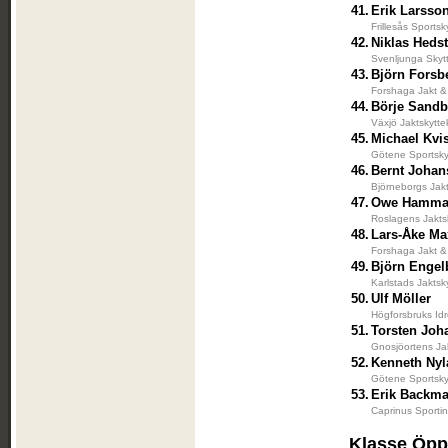
41.
Erik Larsso
Frillesås Sportsk
42.
Niklas Heds
Svenljunga Skyt
43.
Björn Forsb
Forshaga Jakt &
44.
Börje Sandb
Växjö Jaktskytte
45.
Michael Kvi
Götene Sportsky
46.
Bernt Joha
Björneborgs Jak
47.
Owe Hamma
Roslagens Jakts
48.
Lars-Åke Ma
Forshaga Jakt &
49.
Björn Engel
Karlstads Jaktsk
50.
Ulf Möller
Högforsbruks Idr
51.
Torsten Jo
Gnosjöortens Ja
52.
Kenneth Nyl
Götene Sportsky
53.
Erik Backm
Caprinus Sporti
Klasse Öp