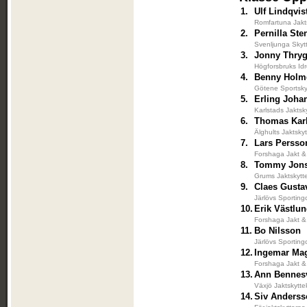
1.
Ulf Lindqvis
Romfartuna Jakt
2.
Pernilla St
Svenljunga Skyt
3.
Jonny Thry
Högforsbruks Idr
4.
Benny Holm
Götene Sportsky
5.
Erling Joha
Karlstads Jaktsk
6.
Thomas Kar
Älghults Jaktsky
7.
Lars Persso
Forshaga Jakt &
8.
Tommy Jon
Grums Jaktskytt
9.
Claes Gusta
Järlövs Sporting
10.
Erik Västlu
Forshaga Jakt &
11.
Bo Nilsson
Järlövs Sporting
12.
Ingemar Ma
Forshaga Jakt &
13.
Ann Bennes
Växjö Jaktskytte
14.
Siv Anders