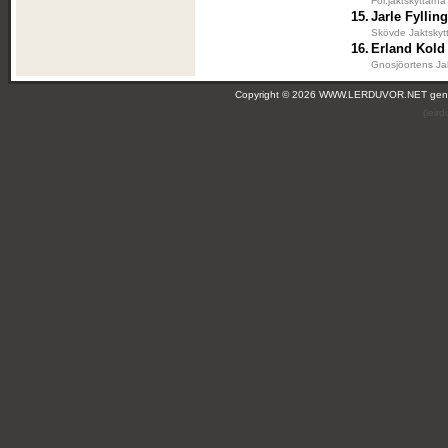
För.jaktskyttarna
15.
Jarle Fylling
Skövde Jaktskyt
16.
Erland Kold
Gnosjöortens Ja
Copyright © 2026 WWW.LERDUVOR.NET ge
(leir