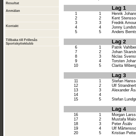
Resultat
Lag 1
Anmälan
1
1
Henrik Johan
2
2
Kent Stensso
3
3
Fredrik Amou
Kontakt
4
4
Jonny Lundst
5
5
Anders Bernt
Tillbaka till Frillesås
Lag 2
Sportskytteklubb
6
1
Patrik Vahlbe
7
2
Johan Skarst
8
3
Niclas Svens
9
4
Torsten Joha
10
5
Clarita Wiber
Lag 3
11
1
Stefan Hanss
12
2
Ulf Strandnert
13
3
Alexander Ås
14
4
15
5
Stefan Lundg
Lag 4
16
1
Morgan Larss
17
2
Mustafa Malo
18
3
Peter Åsälv
19
4
Ulf Mårtenss
20
5
Kristian Pett