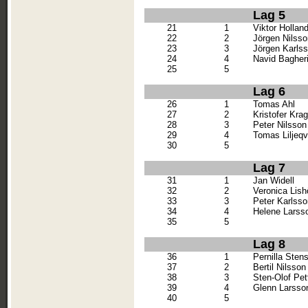
Lag 5
21
1
Viktor Hollan
22
2
Jörgen Nilsso
23
3
Jörgen Karls
24
4
Navid Bagher
25
5
Lag 6
26
1
Tomas Ahl
27
2
Kristofer Krag
28
3
Peter Nilsson
29
4
Tomas Liljeqv
30
5
Lag 7
31
1
Jan Widell
32
2
Veronica Lish
33
3
Peter Karlsso
34
4
Helene Larss
35
5
Lag 8
36
1
Pernilla Sten
37
2
Bertil Nilsson
38
3
Sten-Olof Pet
39
4
Glenn Larsso
40
5