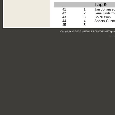
Lag 9
41
1
Jan Johanss
42
2
Lena Lindstr
43
3
Bo Nilsson
44
4
Anders Gunn
45
5
Copyright © 2026 WWW.LERDUVOR.NET ge
(leir