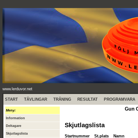
www.lerduvor.net
START
TÄVLINGAR
TRÄNING
RESULTAT
PROGRAMVARA
Gun C
Meny:
Information
Skjutlagslista
Deltagare
Skjutlagslista
Startnummer
St.plats
Namn