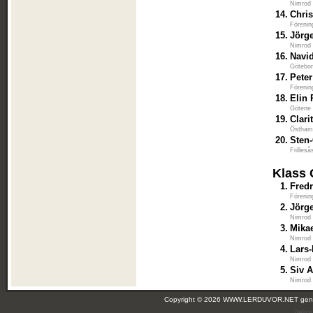
Nimrod
14.
Chri
Förenin
15.
Jörg
Nimrod
16.
Navi
Götebor
17.
Pete
Förenin
18.
Elin 
Götene 
19.
Clari
Östham
20.
Sten-
Frilles
Klass 
1.
Fred
Förenin
2.
Jörg
Nimrod
3.
Mika
Nimrod
4.
Lars
Nimrod
5.
Siv 
Nimrod
Copyright © 2026 WWW.LERDUVOR.NET ge
(leir