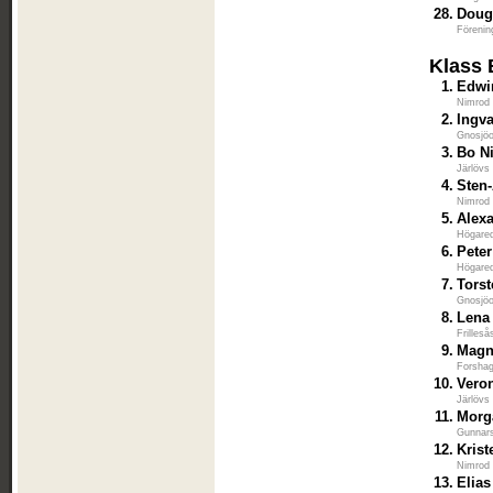
28.
Doug
Förenin
Klass 
1.
Edwi
Nimrod
2.
Ingva
Gnosjöo
3.
Bo N
Järlövs
4.
Sten
Nimrod
5.
Alex
Högared
6.
Peter
Högared
7.
Tors
Gnosjöo
8.
Lena
Frilles
9.
Magn
Forshag
10.
Veron
Järlövs
11.
Morg
Gunnars
12.
Kris
Nimrod
13.
Elias