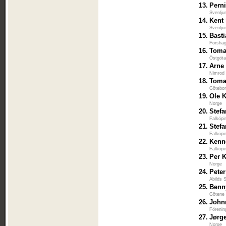
13.
Perni
Svenlju
14.
Kent
Svenlju
15.
Bast
Forshag
16.
Toma
Östgöta
17.
Arne
Nimrod
18.
Toma
Götebor
19.
Ole K
Norge
20.
Stef
Falköpi
21.
Stef
Falköpi
22.
Kenn
Falköpi
23.
Per K
Norge
24.
Peter
Abilds 
25.
Benn
Götene 
26.
John
Förenin
27.
Jørg
Norge