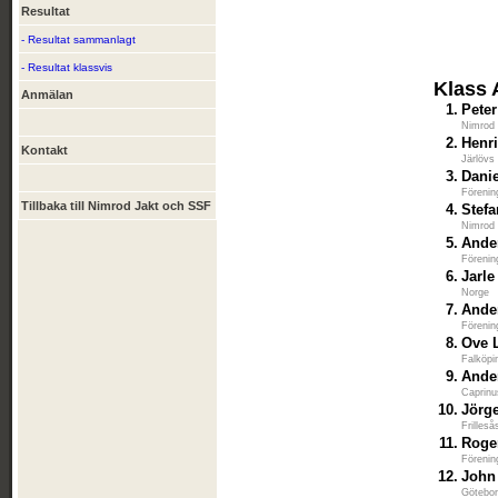
Resultat
- Resultat sammanlagt
- Resultat klassvis
Klass 
Anmälan
1.
Peter
Nimrod
2.
Henr
Kontakt
Järlövs
3.
Dani
Förenin
Tillbaka till Nimrod Jakt och SSF
4.
Stef
Nimrod
5.
Ande
Förenin
6.
Jarl
Norge
7.
Ande
Förenin
8.
Ove 
Falköpi
9.
Ande
Caprinu
10.
Jörg
Frilles
11.
Roge
Förenin
12.
John
Götebor