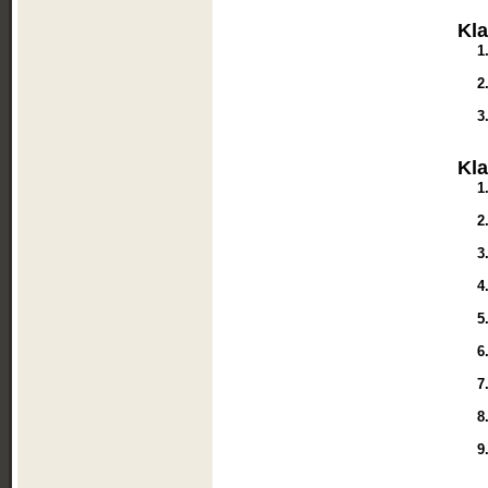
Kl
1
2
3
Kl
1
2
3
4
5
6
7
8
9