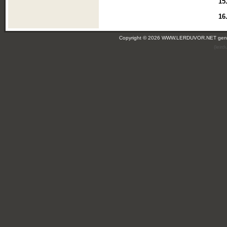
15
16
Copyright © 2026 WWW.LERDUVOR.NET ge
(leir