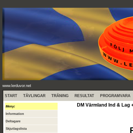
www.lerduvor.net
START
TÄVLINGAR
TRÄNING
RESULTAT
PROGRAMVARA
DM Värmland Ind & Lag +
Meny:
Information
Deltagare
Skjutlagslista