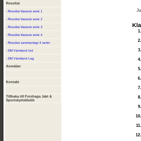
Resultat
Ju
- Resultat klassvis serie 1
- Resultat klassvis serie 2
Kla
- Resultat klassvis serie 3
1
- Resultat klassvis serie 4
2
- Resultat sammanlagt 4 serier
3
- DM Värmland Ind
- DM Värmland Lag
4
Anmälan
5
6
Kontakt
7
Tillbaka till Forshaga Jakt &
8
Sportskytteklubb
9
10
11
12