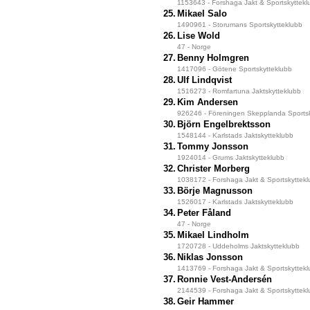
1153643 - Forshaga Jakt & Sportskyttekl
25.
Mikael Salo
1490961 - Storumans Sportskytteklubb
26.
Lise Wold
47 - Norge
27.
Benny Holmgren
1417096 - Götene Sportskytteklubb
28.
Ulf Lindqvist
1516273 - Romfartuna Jaktskytteklubb
29.
Kim Andersen
926246 - Föreningen Skepplanda Sportsk
30.
Björn Engelbrektsson
1548144 - Karlstads Jaktskytteklubb
31.
Tommy Jonsson
1924014 - Grums Jaktskytteklubb
32.
Christer Morberg
1038172 - Forshaga Jakt & Sportskyttek
33.
Börje Magnusson
1526017 - Karlstads Jaktskytteklubb
34.
Peter Fåland
47 - Norge
35.
Mikael Lindholm
1720728 - Uddeholms Jaktskytteklubb
36.
Niklas Jonsson
1413769 - Forshaga Jakt & Sportskyttek
37.
Ronnie Vest-Andersén
2144539 - Forshaga Jakt & Sportskyttek
38.
Geir Hammer