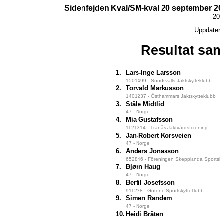
Sidenfejden Kval/SM-kval 20 september 20
20
Uppdater
Resultat sam
1.
Lars-Inge Larsson
1501499 - Sundsvalls Jaktskytteklubb
2.
Torvald Markusson
1401237 - Östhammars Jaktskytteklubb
3.
Ståle Midtlid
47 - Norge
4.
Mia Gustafsson
1121314 - Tranås Jaktvårdsförening
5.
Jan-Robert Korsveien
47 - Norge
6.
Anders Jonasson
652846 - Föreningen Skepplanda Sportsk
7.
Bjørn Haug
47 - Norge
8.
Bertil Josefsson
911228 - Götene Sportskytteklubb
9.
Simen Randem
47 - Norge
10.
Heidi Bråten