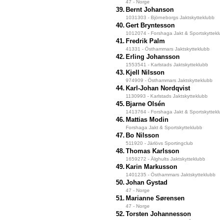
47 - Norge
39.
Bernt Johanson
1031303 - Björneborgs Jaktskytteklubb
40.
Gert Bryntesson
1012074 - Forshaga Jakt & Sportskyttek
41.
Fredrik Palm
41331 - Östhammars Jaktskytteklubb
42.
Erling Johansson
1553541 - Karlstads Jaktskytteklubb
43.
Kjell Nilsson
974909 - Östhammars Jaktskytteklubb
44.
Karl-Johan Nordqvist
1130993 - Karlstads Jaktskytteklubb
45.
Bjarne Olsén
1413764 - Forshaga Jakt & Sportskyttek
46.
Mattias Modin
Forshaga Jakt & Sportskytteklubb
47.
Bo Nilsson
511920 - Järlövs Sportingclub
48.
Thomas Karlsson
1659272 - Älghults Jaktskytteklubb
49.
Karin Markusson
1401235 - Östhammars Jaktskytteklubb
50.
Johan Gystad
47 - Norge
51.
Marianne Sørensen
47 - Norge
52.
Torsten Johannesson