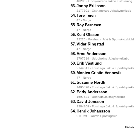
48235 - Gnosjöortens Jaktvårdsförening
53.
Jonny Eriksson
2177501 - Östhammars Jaktskytteklubb
54.
Tore Teien
47 - Norge
55.
Roy Berntsen
47 - Norge
56.
Kent Olsson
32226 - Forshaga Jakt & Sportskytteklub
57.
Vidar Ringstad
47 - Norge
58.
Arne Andersson
1707219 - Uddeholms Jaktskytteklubb
59.
Erik Västlund
2144541 - Forshaga Jakt & Sportskyttek
60.
Monica Cristin Vennevik
47 - Norge
61.
Susanne Nordh
1495590 - Forshaga Jakt & Sportskyttek
62.
Eddy Andersson
1597421 - Billeruds Jaktskytteklubb
63.
David Jonsson
1384869 - Forshaga Jakt & Sportskyttek
64.
Henrik Johansson
911059 - Järlövs Sportingclub
Utskr