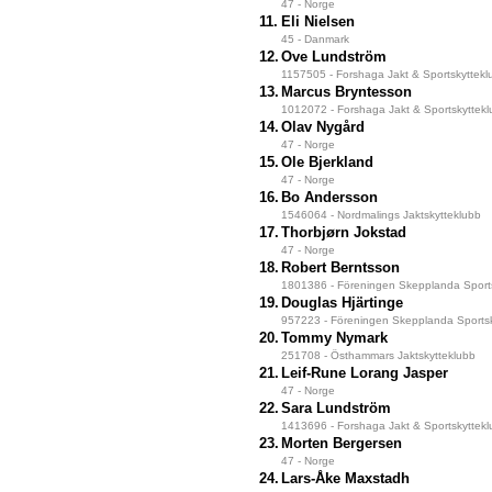
47 - Norge
11.
Eli Nielsen
45 - Danmark
12.
Ove Lundström
1157505 - Forshaga Jakt & Sportskyttekl
13.
Marcus Bryntesson
1012072 - Forshaga Jakt & Sportskyttek
14.
Olav Nygård
47 - Norge
15.
Ole Bjerkland
47 - Norge
16.
Bo Andersson
1546064 - Nordmalings Jaktskytteklubb
17.
Thorbjørn Jokstad
47 - Norge
18.
Robert Berntsson
1801386 - Föreningen Skepplanda Sports
19.
Douglas Hjärtinge
957223 - Föreningen Skepplanda Sportsk
20.
Tommy Nymark
251708 - Östhammars Jaktskytteklubb
21.
Leif-Rune Lorang Jasper
47 - Norge
22.
Sara Lundström
1413696 - Forshaga Jakt & Sportskyttek
23.
Morten Bergersen
47 - Norge
24.
Lars-Åke Maxstadh