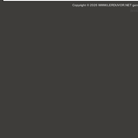
Copyright © 2026 WWW.LERDUVOR.NET ge
(leir