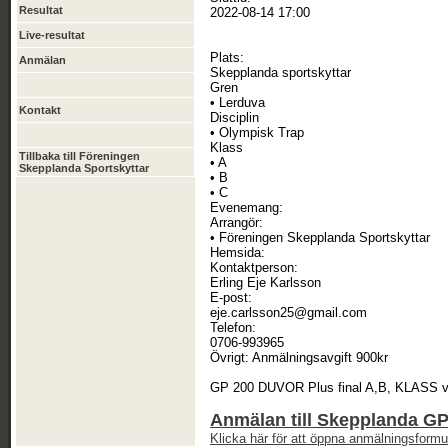
Resultat
2022-08-14 17:00
Live-resultat
Plats:
Anmälan
Skepplanda sportskyttar
Gren
• Lerduva
Kontakt
Disciplin
• Olympisk Trap
Klass
Tillbaka till Föreningen
• A
Skepplanda Sportskyttar
• B
• C
Evenemang:
Arrangör:
• Föreningen Skepplanda Sportskyttar
Hemsida:
Kontaktperson:
Erling Eje Karlsson
E-post:
eje.carlsson25@gmail.com
Telefon:
0706-993965
Övrigt: Anmälningsavgift 900kr
GP 200 DUVOR Plus final A,B, KLASS vid 
Anmälan till Skepplanda G
Klicka här för att öppna anmälningsformul