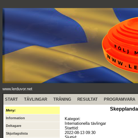
www.lerduvor.net
START
TÄVLINGAR
TRÄNING
RESULTAT
PROGRAMVARA
Skepplanda 
Meny:
Information
Kategori:
Internationella tävlingar
Deltagare
Starttid:
2022-08-13 09:30
Skjutlagslista
Sluttid: