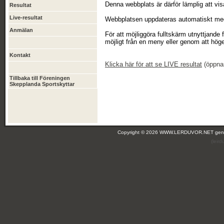
Denna webbplats är därför lämplig att vis
Resultat
Live-resultat
Webbplatsen uppdateras automatiskt med 
Anmälan
För att möjliggöra fulltskärm utnyttjande
möjligt från en meny eller genom att höge
Kontakt
Klicka
här
för att se LIVE resultat
(öppnas 
Tillbaka till Föreningen
Skepplanda Sportskyttar
Copyright © 2026 WWW.LERDUVOR.NET ge
(leir