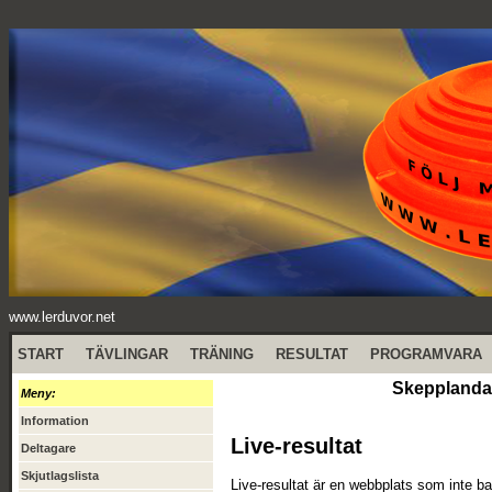
www.lerduvor.net
START
TÄVLINGAR
TRÄNING
RESULTAT
PROGRAMVARA
Skepplanda 
Meny:
Information
Live-resultat
Deltagare
Skjutlagslista
Live-resultat är en webbplats som inte ba