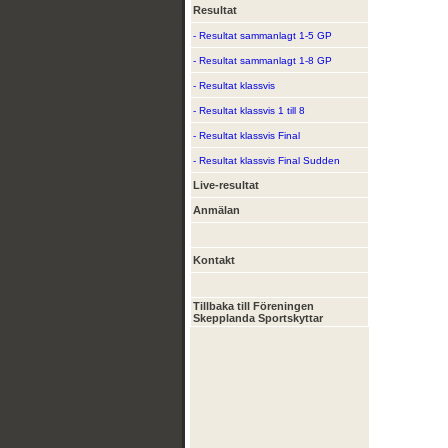
Resultat
- Resultat sammanlagt 1-5 GP
- Resultat sammanlagt 1-8 GP
- Resultat klassvis
- Resultat klassvis 1 till 8
- Resultat klassvis Final
- Resultat klassvis Final Sudden
Live-resultat
Anmälan
Kontakt
Tillbaka till Föreningen
Skepplanda Sportskyttar