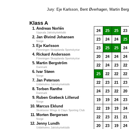
Jury: Eje Karlsson, Bent Øverhagen, Martin Ber
Klass A
1.
Andreas Norlén
24
25
25
23
Uppsala Jaktskytteklubb
2.
Jan Øivind Johansen
23
24
24
25
Norge
3.
Eje Karlsson
23
25
25
24
Föreningen Skepplanda Sportskyttar
4.
Rickard Andersson
20
24
24
24
Föreningen Skepplanda Sportskyttar
5.
Martin Bergström
22
24
23
22
Danmark
6.
Ivar Støen
25
22
22
22
Norge
7.
Jan Peterson
22
23
21
23
Uddeholms Jaktskytteklubb
8.
Torben Ranthe
24
23
22
20
Danmark
9.
Ruben Grøbeck Lillerud
19
19
24
23
Norge
10.
Marcus Eklund
22
19
19
24
Skokloster Wings & Clays Sporting Club
11.
Morten Bergersen
22
23
21
21
Norge
12.
Jenny Lundh
20
23
19
24
Uddeholms Jaktskytteklubb