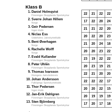
Klass B
1.
Daniel Holmqvist
22
21
22
22
Föreningen Skepplanda Sportskyttar
2.
Sverre Johan Hillem
17
22
20
24
Norge
3.
Geir Pedersen
21
21
22
20
Ingen klubb
4.
Niclas Ess
20
22
20
23
Uddeholms Jaktskytteklubb
5.
Bent Øverhagen
21
20
24
18
Norge
6.
Rachelle Wolff
20
20
23
22
Norge
7.
Evald Kullander
23
19
22
22
Föreningen Skepplanda Sportskyttar
8.
Peter Uhlén
20
23
19
21
Föreningen Skepplanda Sportskyttar
9.
Thomas Ivarsson
22
21
20
20
Hisingens Jaktvårdskrets
10.
Johan Andersson
22
22
22
17
Falköpings Sportskytteklubb
11.
Thor Pedersen
20
20
22
15
Ingen klubb
12.
Jan-Erik Dahlgren
20
19
19
19
Föreningen Skepplanda Sportskyttar
13.
Sten Björnberg
17
20
17
18
Föreningen Skepplanda Sportskyttar