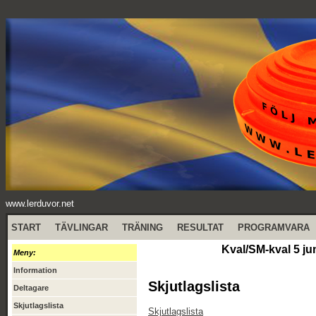
www.lerduvor.net
START
TÄVLINGAR
TRÄNING
RESULTAT
PROGRAMVARA
Kval/SM-kval 5 ju
Meny:
Information
Skjutlagslista
Deltagare
Skjutlagslista
Skjutlagslista