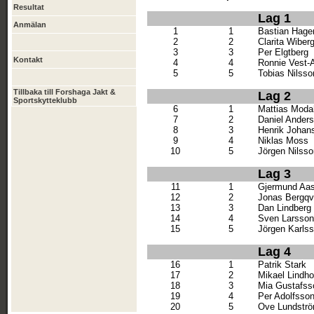
Resultat
Lag 1
Anmälan
1
1
Bastian Hage
2
2
Clarita Wiber
3
3
Per Elgtberg
Kontakt
4
4
Ronnie Vest-
5
5
Tobias Nilsso
Tillbaka till Forshaga Jakt &
Lag 2
Sportskytteklubb
6
1
Mattias Moda
7
2
Daniel Ander
8
3
Henrik Johan
9
4
Niklas Moss
10
5
Jörgen Nilsso
Lag 3
11
1
Gjermund Aa
12
2
Jonas Bergqv
13
3
Dan Lindberg
14
4
Sven Larsson
15
5
Jörgen Karls
Lag 4
16
1
Patrik Stark
17
2
Mikael Lindh
18
3
Mia Gustafss
19
4
Per Adolfsso
20
5
Ove Lundstr