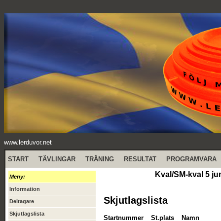
www.lerduvor.net
START
TÄVLINGAR
TRÄNING
RESULTAT
PROGRAMVARA
Kval/SM-kval 5 ju
Meny:
Information
Skjutlagslista
Deltagare
Skjutlagslista
Startnummer
St.plats
Namn