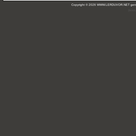
Copyright © 2026 WWW.LERDUVOR.NET ge
(leir