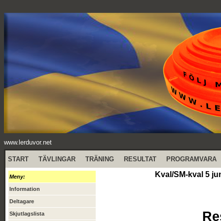
www.lerduvor.net
START
TÄVLINGAR
TRÄNING
RESULTAT
PROGRAMVARA
Kval/SM-kval 5 ju
Meny:
Information
Deltagare
Re
Skjutlagslista