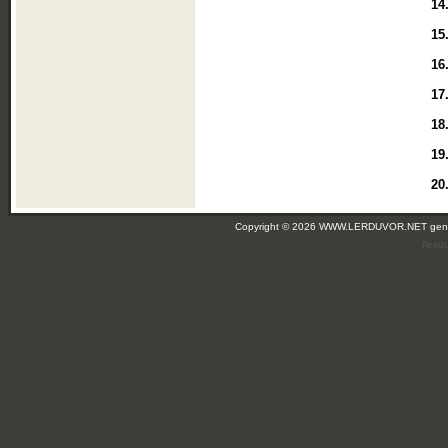
14
15
16
17
18
19
20
Copyright © 2026 WWW.LERDUVOR.NET ge
(leir