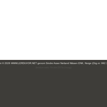
ght © 2026 WWW.LERDUVOR.NET genom
Sindre Asser Netland Nilssen ENK, Norge (Org.nr: 992 
(leirdue-web-76c49c557b-2xvxg)