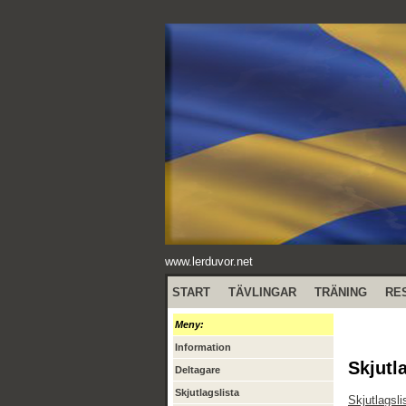
www.lerduvor.net
START
TÄVLINGAR
TRÄNING
RE
Meny:
Information
Skjutl
Deltagare
Skjutlagslista
Skjutlagsli