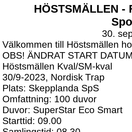
HÖSTSMÄLLEN - F
Spo
30. se
Välkommen till Höstsmällen h
OBS! ÄNDRAT START DATUM !
Höstsmällen Kval/SM-kval
30/9-2023, Nordisk Trap
Plats: Skepplanda SpS
Omfattning: 100 duvor
Duvor: SuperStar Eco Smart
Starttid: 09.00
Samlingstid: 08.30