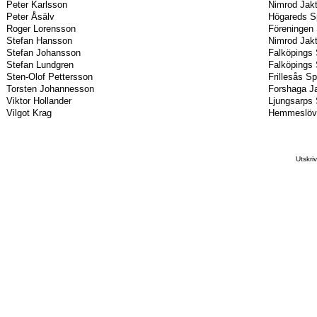
Peter Karlsson
Nimrod Jak
Peter Åsälv
Högareds S
Roger Lorensson
Föreningen 
Stefan Hansson
Nimrod Jak
Stefan Johansson
Falköpings 
Stefan Lundgren
Falköpings 
Sten-Olof Pettersson
Frillesås S
Torsten Johannesson
Forshaga Ja
Viktor Hollander
Ljungsarps 
Vilgot Krag
Hemmeslövs
Utskr