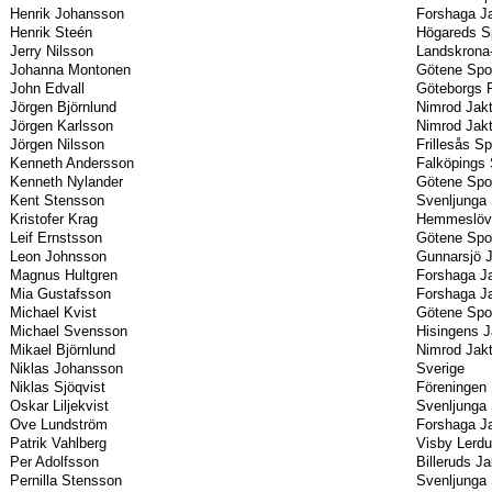
Henrik Johansson
Forshaga Ja
Henrik Steén
Högareds S
Jerry Nilsson
Landskrona-
Johanna Montonen
Götene Spor
John Edvall
Göteborgs P
Jörgen Björnlund
Nimrod Jak
Jörgen Karlsson
Nimrod Jak
Jörgen Nilsson
Frillesås S
Kenneth Andersson
Falköpings 
Kenneth Nylander
Götene Spor
Kent Stensson
Svenljunga 
Kristofer Krag
Hemmeslövs
Leif Ernstsson
Götene Spor
Leon Johnsson
Gunnarsjö J
Magnus Hultgren
Forshaga Ja
Mia Gustafsson
Forshaga Ja
Michael Kvist
Götene Spor
Michael Svensson
Hisingens J
Mikael Björnlund
Nimrod Jak
Niklas Johansson
Sverige
Niklas Sjöqvist
Föreningen 
Oskar Liljekvist
Svenljunga 
Ove Lundström
Forshaga Ja
Patrik Vahlberg
Visby Lerd
Per Adolfsson
Billeruds J
Pernilla Stensson
Svenljunga 