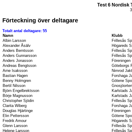
Test 6 Nordisk 
3
Förteckning över deltagare
Totalt antal deltagare: 55
Namn
Klubb
Albin Larsson
Frillesås S
Alexander Åsälv
Högareds S
Anders Berntsson
Frillesås S
Anders Gunnarsson
Frillesås S
Anders Jonasson
Föreningen 
Andreas Bengtsson
Göteborgs P
Arne Isaksson
Nimrod Jak
Bastian Hagen
Forshaga Ja
Benny Holmgren
Götene Spor
Bertil Nilsson
Gnosjöorten
Björn Engelbrektsson
Karlstads J
Börje Magnusson
Karlstads J
Christopher Sjödin
Frillesås S
Clarita Wiberg
Forshaga Ja
Douglas Hjärtinge
Föreningen 
Elin Pettersson
Götene Spor
Fredrik Amour
Högareds S
Glenn Larsson
Frillesås S
Helene Larsson
Frillesås S