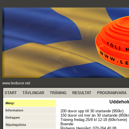
www.lerduvor.net
START
TÄVLINGAR
TRÄNING
RESULTAT
PROGRAMVARA
Uddeholm
Meny:
Information
200 duvor upp till 30 startande (950kr)
150 duvor vid mer än 30 startande (850kr
Deltagare
Träning fredag 25/8 kl 12-18 (60kr/serie)
Boende:
Skjutlagslista
Risbergs Herrgård: 070-264 40 08