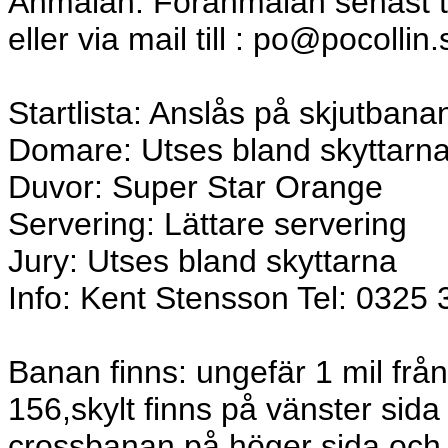
Anmälan: Föranmälan senast t
eller via mail till : po@pocollin.
Startlista: Anslås på skjutbana
Domare: Utses bland skyttarn
Duvor: Super Star Orange
Servering: Lättare servering
Jury: Utses bland skyttarna
Info: Kent Stensson Tel: 0325
Banan finns: ungefär 1 mil fr
156,skylt finns på vänster sida
crossbanan på höger sida och fö