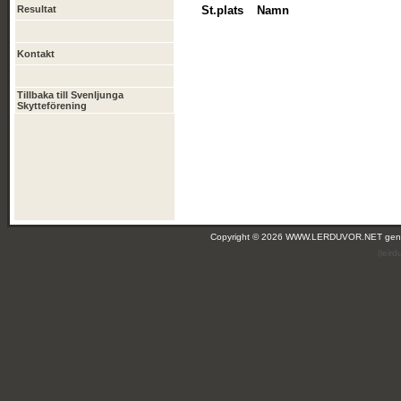
Resultat
St.plats
Namn
Kontakt
Tillbaka till Svenljunga
Skytteförening
Copyright © 2026 WWW.LERDUVOR.NET ge
(leir