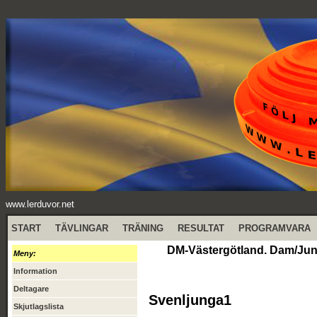
www.lerduvor.net
START
TÄVLINGAR
TRÄNING
RESULTAT
PROGRAMVARA
DM-Västergötland. Dam/Jun/S
Meny:
Information
Deltagare
Svenljunga1
Skjutlagslista