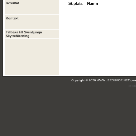
Resultat
St.plats
Namn
Kontakt
Tillbaka till Svenljunga
Skytteförening
Copyright © 2026 WWW.LERDUVOR.NET ge
(leir