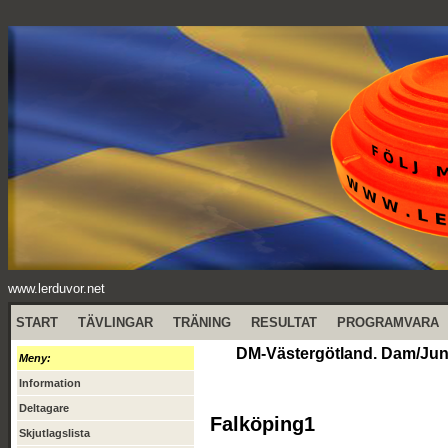
www.lerduvor.net
START
TÄVLINGAR
TRÄNING
RESULTAT
PROGRAMVARA
DM-Västergötland. Dam/Jun/S
Meny:
Information
Deltagare
Falköping1
Skjutlagslista