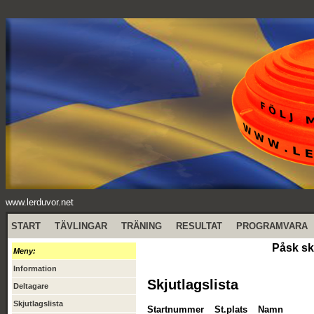
www.lerduvor.net
START
TÄVLINGAR
TRÄNING
RESULTAT
PROGRAMVARA
Påsk sk
Meny:
Information
Skjutlagslista
Deltagare
Skjutlagslista
Startnummer
St.plats
Namn