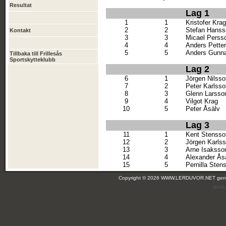
Resultat
Lag 1
1
1
Kristofer Krag
2
2
Stefan Hanss
Kontakt
3
3
Micael Perss
4
4
Anders Pette
5
5
Anders Gunn
Tillbaka till Frillesås
Sportskytteklubb
Lag 2
6
1
Jörgen Nilsso
7
2
Peter Karlsso
8
3
Glenn Larsso
9
4
Vilgot Krag
10
5
Peter Åsälv
Lag 3
11
1
Kent Stensso
12
2
Jörgen Karls
13
3
Arne Isaksso
14
4
Alexander Ås
15
5
Pernilla Sten
Copyright © 2026 WWW.LERDUVOR.NET ge
(leir