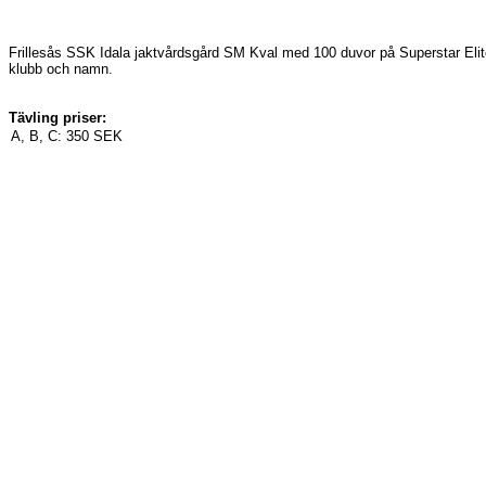
Frillesås SSK Idala jaktvårdsgård SM Kval med 100 duvor på Superstar Elite.
klubb och namn.
Tävling priser:
A, B, C:
350 SEK