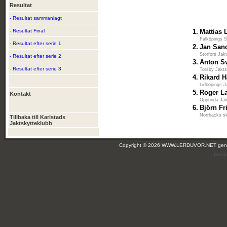
Resultat
- Resultat sammanlagt
- Resultat Final
1.
Mattias
Falköpings S
- Resultat efter serie 1
2.
Jan San
Storfors Jak
- Resultat efter serie 2
3.
Anton S
- Resultat efter serie 3
Torsby Jakts
4.
Rikard H
Lidköpings J
5.
Roger L
Kontakt
Oppunda Jak
6.
Björn F
Norrbäcks sk
Tillbaka till Karlstads
Jaktskytteklubb
Copyright © 2026 WWW.LERDUVOR.NET ge
(leir