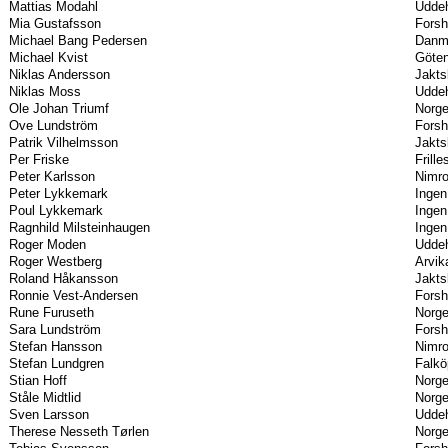
Mattias Modahl
Uddeh
Mia Gustafsson
Forsh
Michael Bang Pedersen
Danm
Michael Kvist
Göten
Niklas Andersson
Jakts
Niklas Moss
Uddeh
Ole Johan Triumf
Norg
Ove Lundström
Forsh
Patrik Vilhelmsson
Jakts
Per Friske
Frill
Peter Karlsson
Nimro
Peter Lykkemark
Ingen
Poul Lykkemark
Ingen
Ragnhild Milsteinhaugen
Ingen
Roger Moden
Uddeh
Roger Westberg
Arvik
Roland Håkansson
Jakts
Ronnie Vest-Andersen
Forsh
Rune Furuseth
Norg
Sara Lundström
Forsh
Stefan Hansson
Nimro
Stefan Lundgren
Falkö
Stian Hoff
Norg
Ståle Midtlid
Norg
Sven Larsson
Uddeh
Therese Nesseth Tørlen
Norg