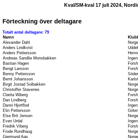
Kval/SM-kval 17 juli 2024, Nord
Förteckning över deltagare
Totalt antal deltagare: 79
Namn
Klub
Alexander Dahl
Norg
Anders Lindkvist
Uddeh
Anders Pettersson
Hemm
Andreas Sandlie Monsbakken
Ingen
Bastian Hagen
Forsh
Bengt Larsson
Forsh
Benny Pettersson
Söder
Bernt Johansson
Karls
Birgit Jostad Solbakken
Norg
Christoffer Stavenes
Norg
Clarita Wiberg
Forsh
Dan Lindberg
Forsh
Danni Hjortflod
Ingen
Elin Pettersson
Göten
Else Brit Jensen
Norg
Even Urdal
Ingen
Fredrik Viberg
Forsh
Frode Rundhaug
Norg
Gjermund Aas
Norg