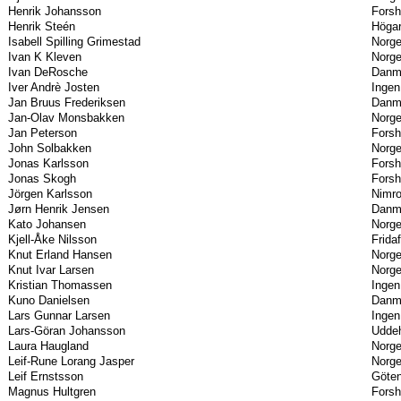
Henrik Johansson
Forsh
Henrik Steén
Högar
Isabell Spilling Grimestad
Norg
Ivan K Kleven
Norg
Ivan DeRosche
Danm
Iver Andrè Josten
Ingen
Jan Bruus Frederiksen
Danm
Jan-Olav Monsbakken
Norg
Jan Peterson
Forsh
John Solbakken
Norg
Jonas Karlsson
Forsh
Jonas Skogh
Forsh
Jörgen Karlsson
Nimro
Jørn Henrik Jensen
Danm
Kato Johansen
Norg
Kjell-Åke Nilsson
Frida
Knut Erland Hansen
Norg
Knut Ivar Larsen
Norg
Kristian Thomassen
Ingen
Kuno Danielsen
Danm
Lars Gunnar Larsen
Ingen
Lars-Göran Johansson
Uddeh
Laura Haugland
Norg
Leif-Rune Lorang Jasper
Norg
Leif Ernstsson
Göten
Magnus Hultgren
Forsh