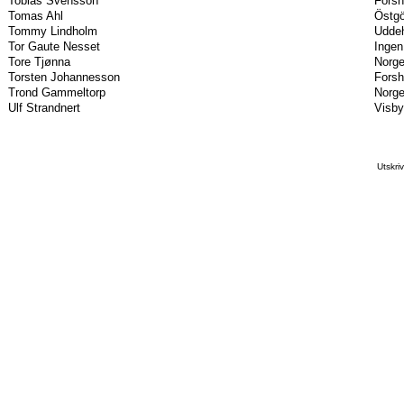
Tobias Svensson
Forsh
Tomas Ahl
Östgö
Tommy Lindholm
Uddeh
Tor Gaute Nesset
Ingen
Tore Tjønna
Norg
Torsten Johannesson
Forsh
Trond Gammeltorp
Norg
Ulf Strandnert
Visby
Utskr