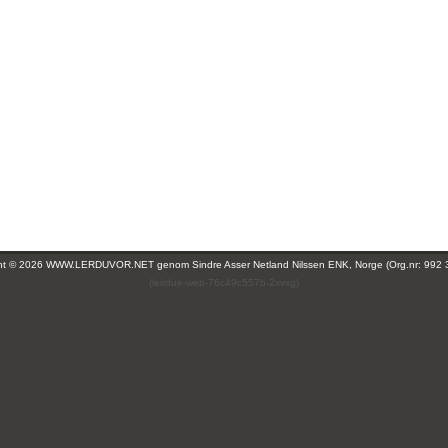
ght © 2026 WWW.LERDUVOR.NET genom
Sindre Asser Netland Nilssen ENK, Norge (Org.nr: 992 
(leirdue-web-76c49c557b-2xvxg)