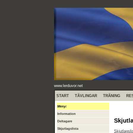
www.lerduvor.net
START
TÄVLINGAR
TRÄNING
RE
Meny:
Information
Skjutl
Deltagare
Skjutlagslista
Skjutlagsli