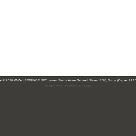
ght © 2026 WWW.LERDUVOR.NET genom
Sindre Asser Netland Nilssen ENK, Norge (Org.nr: 992 
(leirdue-web-76c49c557b-2xvxg)