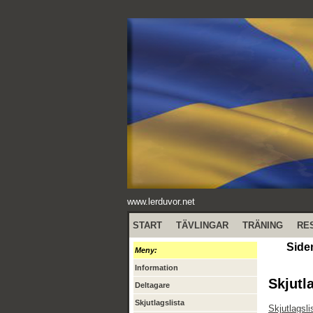
www.lerduvor.net
START
TÄVLINGAR
TRÄNING
RE
Side
Meny:
Information
Skjutl
Deltagare
Skjutlagslista
Skjutlagsli