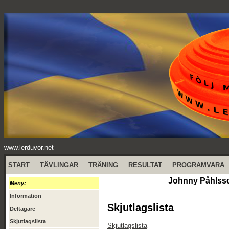
www.lerduvor.net
START
TÄVLINGAR
TRÄNING
RESULTAT
PROGRAMVARA
Johnny Påhlsso
Meny:
Information
Skjutlagslista
Deltagare
Skjutlagslista
Skjutlagslista