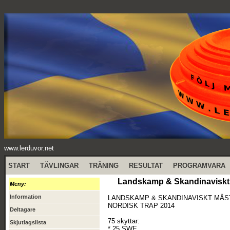
www.lerduvor.net
START
TÄVLINGAR
TRÄNING
RESULTAT
PROGRAMVARA
Landskamp & Skandinaviskt M
Meny:
Information
LANDSKAMP & SKANDINAVISKT MÄ
NORDISK TRAP 2014
Deltagare
75 skyttar:
Skjutlagslista
* 25 SWE