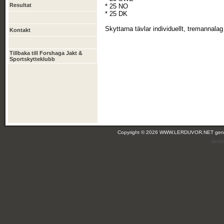
Resultat
* 25 NO
* 25 DK
Skyttarna tävlar individuellt, tremannalag
Kontakt
Tillbaka till Forshaga Jakt &
Sportskytteklubb
Copyright © 2026 WWW.LERDUVOR.NET ge
(leir