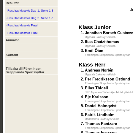
Resultat
J
- Resultat klassvis Dag 1, Serie 1-3
- Resultat klassvis Dag 2, Serie 1-5
- Resultat klassvis Final
Klass Junior
1.
Jonathan Borsch Gustavs
- Resultat klassvis Final
Uppsala Jaktskytteklubb
Anmälan
2.
Ilias Chatzithomas
Uppsala Jaktskytteklubb
3.
Emil Öien
Kontakt
Föreningen Skepplanda Sportskyttar
Klass Herr
Tillbaka till Föreningen
1.
Andreas Norlén
Skepplanda Sportskyttar
Uppsala Jaktskytteklubb
2.
Per Fredriksson Östlund
Föreningen Skepplanda Sportskyttar
3.
Elias Thidell
JRF Nykvarn/Södertälje Jaktskytteklu
4.
Eje Karlsson
Föreningen Skepplanda Sportskyttar
5.
Daniel Holmqvist
Föreningen Skepplanda Sportskyttar
6.
Patrik Lindholm
Uddeholms Jaktskytteklubb
7.
Thomas Pantzare
Föreningen Skepplanda Sportskyttar
8.
Thomas Ivarsson