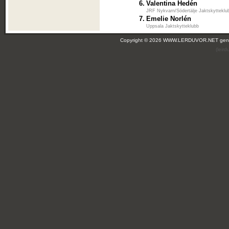
6.
Valentina Hedén
JRF Nykvarn/Södertälje Jaktskytteklu
7.
Emelie Norlén
Uppsala Jaktskytteklubb
Copyright © 2026 WWW.LERDUVOR.NET ge
(leir