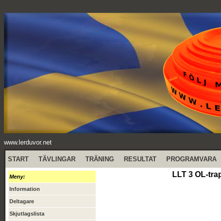
www.lerduvor.net
START
TÄVLINGAR
TRÄNING
RESULTAT
PROGRAMVARA
LLT 3 OL-tra
Meny:
Information
Deltagare
Skjutlagslista