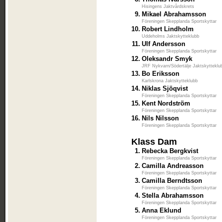
Hisingens Jaktvårdskrets
9.
Mikael Abrahamsson
Föreningen Skepplanda Sportskyttar
10.
Robert Lindholm
Uddeholms Jaktskytteklubb
11.
Ulf Andersson
Föreningen Skepplanda Sportskyttar
12.
Oleksandr Smyk
JRF Nykvarn/Södertälje Jaktskytteklu
13.
Bo Eriksson
Karlskrona Jaktskytteklubb
14.
Niklas Sjöqvist
Föreningen Skepplanda Sportskyttar
15.
Kent Nordström
Föreningen Skepplanda Sportskyttar
16.
Nils Nilsson
Föreningen Skepplanda Sportskyttar
Klass Dam
1.
Rebecka Bergkvist
Föreningen Skepplanda Sportskyttar
2.
Camilla Andreasson
Föreningen Skepplanda Sportskyttar
3.
Camilla Berndtsson
Föreningen Skepplanda Sportskyttar
4.
Stella Abrahamsson
Föreningen Skepplanda Sportskyttar
5.
Anna Eklund
Föreningen Skepplanda Sportskyttar