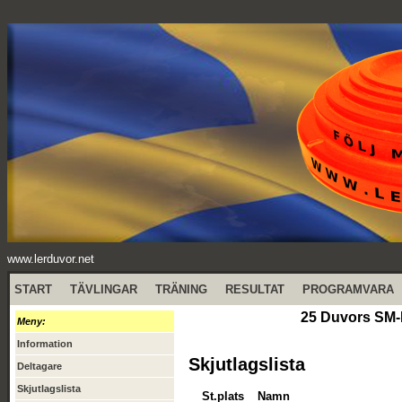
www.lerduvor.net
START
TÄVLINGAR
TRÄNING
RESULTAT
PROGRAMVARA
25 Duvors SM-
Meny:
Information
Skjutlagslista
Deltagare
Skjutlagslista
St.plats
Namn