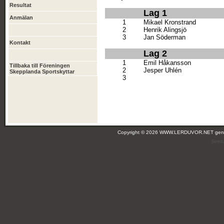
Resultat
Lag 1
Anmälan
1
Mikael Kronstrand
2
Henrik Alingsjö
3
Jan Söderman
Kontakt
Lag 2
1
Emil Håkansson
Tillbaka till Föreningen
2
Jesper Uhlén
Skepplanda Sportskyttar
3
Copyright © 2026 WWW.LERDUVOR.NET ge
(leir