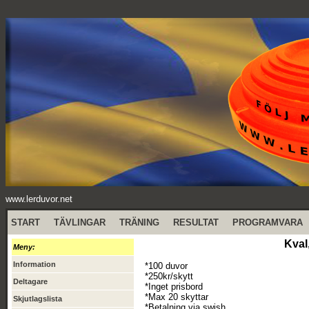
www.lerduvor.net
START
TÄVLINGAR
TRÄNING
RESULTAT
PROGRAMVARA
Kval
Meny:
Information
*100 duvor
*250kr/skytt
Deltagare
*Inget prisbord
*Max 20 skyttar
Skjutlagslista
*Betalning via swish