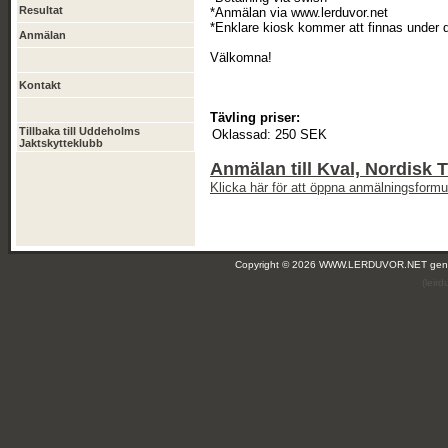
Resultat
*Anmälan via www.lerduvor.net
*Enklare kiosk kommer att finnas under 
Anmälan
Välkomna!
Kontakt
Tävling priser:
Tillbaka till Uddeholms
Oklassad:
250 SEK
Jaktskytteklubb
Anmälan till Kval, Nordisk 
Klicka här för att öppna anmälningsformul
Copyright © 2026 WWW.LERDUVOR.NET ge
(leir