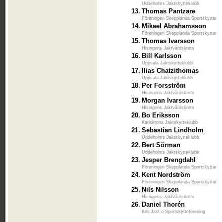
Uddeholms Jaktskytteklubb
13.
Thomas Pantzare
Föreningen Skepplanda Sportskyttar
14.
Mikael Abrahamsson
Föreningen Skepplanda Sportskyttar
15.
Thomas Ivarsson
Hisingens Jaktvårdskrets
16.
Bill Karlsson
Uppsala Jaktskytteklubb
17.
Ilias Chatzithomas
Uppsala Jaktskytteklubb
18.
Per Forsström
Hisingens Jaktvårdskrets
19.
Morgan Ivarsson
Hisingens Jaktvårdskrets
20.
Bo Eriksson
Karlskrona Jaktskytteklubb
21.
Sebastian Lindholm
Uddeholms Jaktskytteklubb
22.
Bert Sörman
Uddeholms Jaktskytteklubb
23.
Jesper Brengdahl
Föreningen Skepplanda Sportskyttar
24.
Kent Nordström
Föreningen Skepplanda Sportskyttar
25.
Nils Nilsson
Hisingens Jaktvårdskrets
26.
Daniel Thorén
Kils Jakt o Sportskytteförening