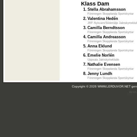
Klass Dam
1.
Stella Abrahamsson
Föreningen Skepplanda Sportskyttar
2.
Valentina Hedén
JRF Nykvarn/Södertälje Jaktskytteklu
3.
Camilla Berndtsson
Föreningen Skepplanda Sportskyttar
4.
Camilla Andreasson
Föreningen Skepplanda Sportskyttar
5.
Anna Eklund
Föreningen Skepplanda Sportskyttar
6.
Emelie Norlén
Uppsala Jaktskytteklubb
7.
Nathalie Evensen
Föreningen Skepplanda Sportskyttar
8.
Jenny Lundh
Föreningen Skepplanda Sportskyttar
Copyright © 2026 WWW.LERDUVOR.NET ge
(leir