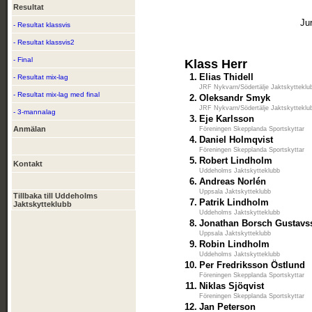
Resultat
Ju
- Resultat klassvis
- Resultat klassvis2
- Final
Klass Herr
1.
Elias Thidell
- Resultat mix-lag
JRF Nykvarn/Södertälje Jaktskytteklu
- Resultat mix-lag med final
2.
Oleksandr Smyk
JRF Nykvarn/Södertälje Jaktskytteklu
- 3-mannalag
3.
Eje Karlsson
Anmälan
Föreningen Skepplanda Sportskyttar
4.
Daniel Holmqvist
Föreningen Skepplanda Sportskyttar
5.
Robert Lindholm
Kontakt
Uddeholms Jaktskytteklubb
6.
Andreas Norlén
Uppsala Jaktskytteklubb
Tillbaka till Uddeholms
7.
Patrik Lindholm
Jaktskytteklubb
Uddeholms Jaktskytteklubb
8.
Jonathan Borsch Gustavs
Uppsala Jaktskytteklubb
9.
Robin Lindholm
Uddeholms Jaktskytteklubb
10.
Per Fredriksson Östlund
Föreningen Skepplanda Sportskyttar
11.
Niklas Sjöqvist
Föreningen Skepplanda Sportskyttar
12.
Jan Peterson