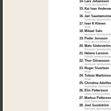
14.
Lars Johansson
Umeå Jaktskytteklubb
15.
Kai Ivan Anderse
Norge
16.
Jari Saastamoin
Sundsvalls Jaktskytteklu
17.
Ivan K Kleven
Norge
18.
Mikael Salo
Storumans Sportskyttekl
19.
Peder Jonsson
Piteå Jaktskyttesällskap
20.
Mats Söderström
Storumans Sportskyttekl
21.
Helene Larsson
Frillesås Sportskytteklub
22.
Thor Göransson
Sundsvalls Jaktskytteklu
23.
Roger Sivertsen
Norge
24.
Tobias Martiniu
Norge
25.
Christina Adolfs
Nordmalings Jaktskyttek
26.
Elin Pettersson
Götene Sportskytteklubb
27.
Markus Petterss
Piteå Jaktskyttesällskap
28.
Joel Sundström
Storumans Sportskyttekl