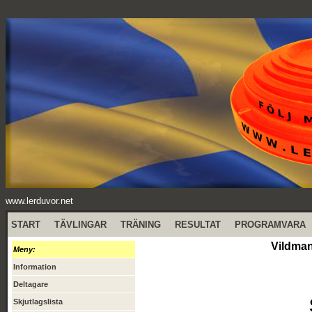
www.lerduvor.net
START
TÄVLINGAR
TRÄNING
RESULTAT
PROGRAMVARA
Vildman
Meny:
Information
Deltagare
Skjutlagslista