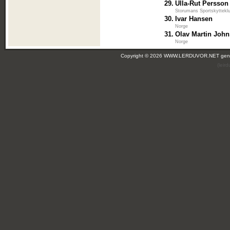
29.
Ulla-Rut Persson
Storumans Sportskyttekl
30.
Ivar Hansen
Norge
31.
Olav Martin Joh
Norge
Copyright © 2026 WWW.LERDUVOR.NET ge
(leir