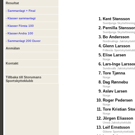
Resultat
- Sammanlagt + Final
- Klasser sammanlagt
1.
Kent Stensson
Svenljunga Skytteförenin
- Klasser Första 100
2.
Pernilla Stensso
Svenljunga Skytteförenin
- Klasser Andra 100
3.
Bo Andersson
- Sammanlagt 200 Duvor
Nordmalings Jaktskyttek
4.
Glenn Larsson
Anmälan
Frillesås Sportskytteklub
5.
Elise Larsen
Norge
Kontakt
6.
Lars-Inge Larsso
Sundsvalls Jaktskytteklu
7.
Tore Tjønna
Tillbaka till Storumans
Norge
Sportskytteklubb
8.
Dag Rønnebu
Norge
9.
Asløv Larsen
Norge
10.
Roger Pedersen
Norge
11.
Tore Kristian Sto
Norge
12.
Jörgen Eliasson
Umeå Jaktskytteklubb
13.
Leif Ernstsson
Götene Sportskytteklubb