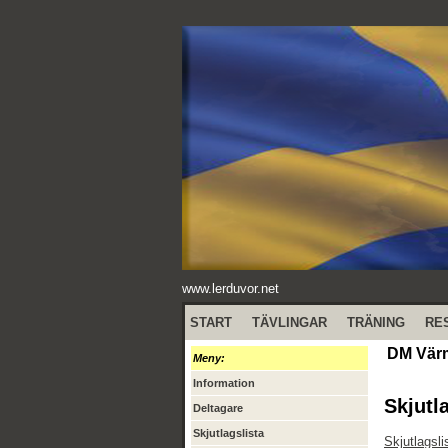
www.lerduvor.net
START
TÄVLINGAR
TRÄNING
RE
DM Värm
Meny:
Information
Skjutl
Deltagare
Skjutlagslista
Skjutlagsli