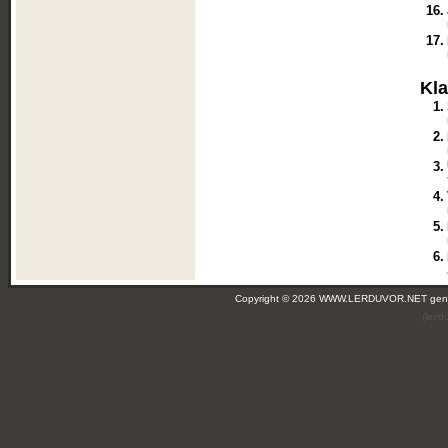
16.
17.
Kl
1.
2.
3.
4.
5.
6.
Copyright © 2026 WWW.LERDUVOR.NET ge
(leir