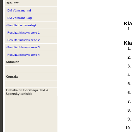
Resultat
- DM Värmland Ind
- DM Värmland Lag
Kla
- Resultat sammanlagt
1.
- Resultat klassvis serie 1
- Resultat klassvis serie 2
Kla
- Resultat klassvis serie 3
1.
- Resultat klassvis serie 4
2.
Anmälan
3.
4.
Kontakt
5.
Tillbaka till Forshaga Jakt &
6.
Sportskytteklubb
7.
8.
9.
10.