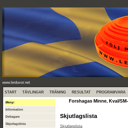
www.lerduvor.net
START
TÄVLINGAR
TRÄNING
RESULTAT
PROGRAMVARA
Forshagas Minne, Kval/SM-k
Meny:
Information
Skjutlagslista
Deltagare
Skjutlagslista
Skjutlagslista