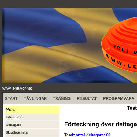
www.lerduvor.net
START
TÄVLINGAR
TRÄNING
RESULTAT
PROGRAMVARA
Test
Meny:
Information
Förteckning över deltaga
Deltagare
Skjutlagslista
Totalt antal deltagare: 60