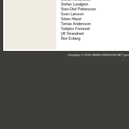
Stefan Lundgren
Sten-Olof Pettersson
Sven Larsson
Sören Höyer
Tomas Andersson
Torbjörn Forslund
Ulf Strandnert
Åke Enberg
Copyright © 2026 WWW.LERDUVOR.NET ge
(leir