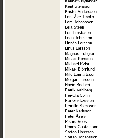
Kenneth Nylander
Kent Stensson
Krister Andersson
Lars-Åke Tibblin
Lars Johansson
Leia Steen
Leif Ernstsson
Leon Johnsson
Linnéa Larsson
Linus Larsson
Magnus Hultgren
Micael Persson
Michael Kvist
Mikael Björnlund
Milo Lennartsson
Morgan Larsson
Navid Bagheri
Patrik Vahlberg
Per-Ola Collin
Per Gustavsson
Pernilla Stensson
Peter Karlsson
Peter Åsälv
Rikard Roos
Ronny Gustafsson
Stefan Hansson
Stefan Johansson