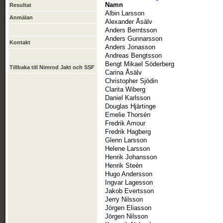
Namn
Resultat
Albin Larsson
Anmälan
Alexander Åsälv
Anders Berntsson
Anders Gunnarsson
Kontakt
Anders Jonasson
Andreas Bengtsson
Bengt Mikael Söderberg
Tillbaka till Nimrod Jakt och SSF
Carina Åsälv
Christopher Sjödin
Clarita Wiberg
Daniel Karlsson
Douglas Hjärtinge
Emelie Thorsén
Fredrik Amour
Fredrik Hagberg
Glenn Larsson
Helene Larsson
Henrik Johansson
Henrik Steén
Hugo Andersson
Ingvar Lagesson
Jakob Evertsson
Jerry Nilsson
Jörgen Eliasson
Jörgen Nilsson